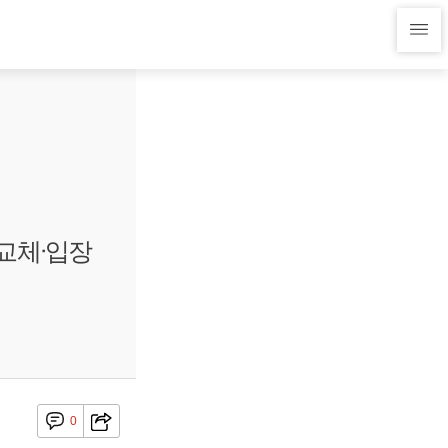
교체ᐧ입장
0