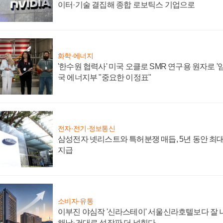
이터·기술 결집해 종합 로보틱스 기업으로
화학·에너지
'한수원 협력사' 미국 오클로 SMR 연구용 원자로 '임
국 에너지부 "중요한 이정표"
전자·전기·정보통신
삼성전자 넷리스트와 특허분쟁 매듭, 5년 동안 최대
지급
소비자·유통
이부진 야심작 '신라스테이' 서울신라호텔보다 잘 나
해남·건대로 성장판 더 넓힌다