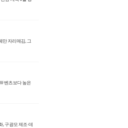
페만 자리매김, 그
MW·벤츠보다 높은
강화, 구광모 제조·데