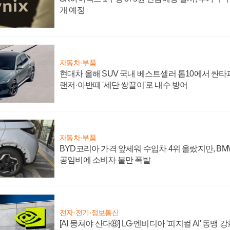
개 예정
자동차·부품
현대차 올해 SUV 국내 베스트셀러 톱10에서 싼타
랜저·아반떼 '세단 쌍끌이'로 내수 방어
자동차·부품
BYD코리아 가격 앞세워 수입차 4위 올랐지만, B
공임비에 소비자 불만 폭발
전자·전기·정보통신
[AI 뭉쳐야 산다⑧] LG·엔비디아 '피지컬 AI' 동맹 