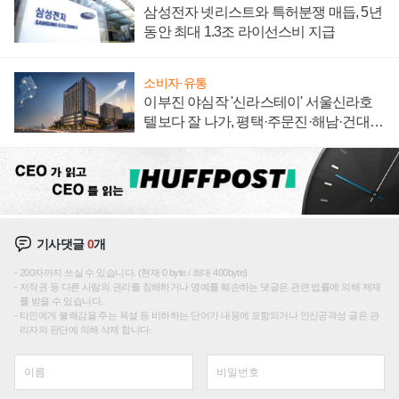
삼성전자 넷리스트와 특허분쟁 매듭, 5년
동안 최대 1.3조 라이선스비 지급
소비자·유통
이부진 야심작 '신라스테이' 서울신라호
텔보다 잘 나가, 평택·주문진·해남·건대로
성장판 더 넓힌다
기사댓글
0
개
200자까지 쓰실 수 있습니다. (현재 0 byte / 최대 400byte)
저작권 등 다른 사람의 권리를 침해하거나 명예를 훼손하는 댓글은 관련 법률에 의해 제재
를 받을 수 있습니다.
타인에게 불쾌감을 주는 욕설 등 비하하는 단어가 내용에 포함되거나 인신공격성 글은 관
리자의 판단에 의해 삭제 합니다.