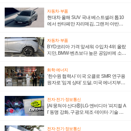
자동차·부품
현대차 올해 SUV 국내 베스트셀러 톱10
에서 싼타페만 자리매김, 그랜저·아반떼
'세단 쌍끌이'로 내수 방어
자동차·부품
BYD코리아 가격 앞세워 수입차 4위 올랐
지만, BMW·벤츠보다 높은 공임비에 소비
자 불만 폭발
화학·에너지
'한수원 협력사' 미국 오클로 SMR 연구용
원자로 '임계 상태' 도달, 미국 에너지부
"중요한 이정표"
전자·전기·정보통신
[AI 뭉쳐야 산다⑧] LG·엔비디아 '피지컬 A
I' 동맹 강화, 구광모 제조·데이터·기술 결
집해 종합 로보틱스 기업으로
전자·전기·정보통신