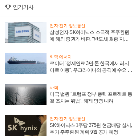
인기기사
전자·전기·정보통신
삼성전자 SK하이닉스 소극적 주주환원
에 해외 증권가 비판, "반도체 호황 지속
성 의문"
화학·에너지
로이터 "정제연료 3만 톤 한국에서 러시
아로 이동", 우크라이나의 공격에 수요 늘
어
사회
미국 법원 "트럼프 정부 풍력 프로젝트 동
결 조치는 위법", 해제 명령 내려
전자·전기·정보통신
SK하이닉스 1주당 375원 현금배당 실시,
추가 주주환원 계획 9월 공개 예정