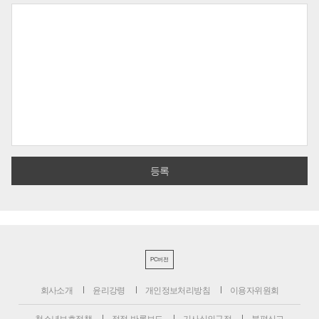
PC버전
회사소개
윤리강령
개인정보처리방침
이용자위원회
청소년보호정책
정정·반론보도
기사심의규정
불편신고