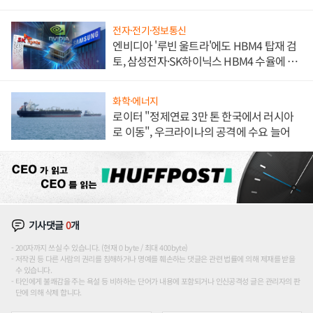
해 종합 로보틱스 기업으로
전자·전기·정보통신
엔비디아 '루빈 울트라'에도 HBM4 탑재 검
토, 삼성전자·SK하이닉스 HBM4 수율에 주
도권 갈린다
화학·에너지
로이터 "정제연료 3만 톤 한국에서 러시아
로 이동", 우크라이나의 공격에 수요 늘어
기사댓글
0
개
200자까지 쓰실 수 있습니다. (현재 0 byte / 최대 400byte)
저작권 등 다른 사람의 권리를 침해하거나 명예를 훼손하는 댓글은 관련 법률에 의해 제재를 받을
수 있습니다.
타인에게 불쾌감을 주는 욕설 등 비하하는 단어가 내용에 포함되거나 인신공격성 글은 관리자의 판
단에 의해 삭제 합니다.