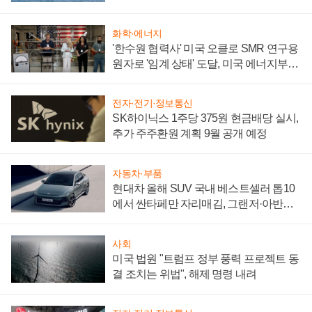
어
화학·에너지
'한수원 협력사' 미국 오클로 SMR 연구용
원자로 '임계 상태' 도달, 미국 에너지부
"중요한 이정표"
전자·전기·정보통신
SK하이닉스 1주당 375원 현금배당 실시,
추가 주주환원 계획 9월 공개 예정
자동차·부품
현대차 올해 SUV 국내 베스트셀러 톱10
에서 싼타페만 자리매김, 그랜저·아반떼
'세단 쌍끌이'로 내수 방어
사회
미국 법원 "트럼프 정부 풍력 프로젝트 동
결 조치는 위법", 해제 명령 내려