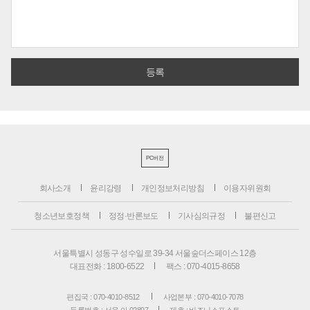
PC버전
회사소개
윤리강령
개인정보처리방침
이용자위원회
청소년보호정책
정정·반론보도
기사심의규정
불편신고
서울특별시 성동구 성수일로 39-34 서울숲더스페이스 12층
대표전화 : 1800-6522
팩스 : 070-4015-8658
편집국 : 070-4010-8512
사업본부 : 070-4010-7078
등록번호 : 서울 아 02897
제호 : 비즈니스포스트