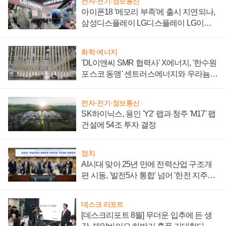
전자·전기·정보통신
아이폰18 '메모리 부족'에 출시 지연되나,
삼성디스플레이 LG디스플레이 LG이노
텍 '탈애플' 수익 다각화 속도
화학·에너지
'DL이앤씨 SMR 협력사' X에너지, '한수원
포스코 동맹' 센트러스에너지와 우라늄
계약 체결
전자·전기·정보통신
SK하이닉스, 용인 'Y2' 팹과 청주 'M17' 팹
건설에 54조 투자 결정
정치
AI시대 맞아 25년 만에 전력산업 구조개
편 시동, '발전5사 통합' 넘어 '한전 지주사'
재편론도
데스크 리포트
[데스크리포트 8월] 무더운 입추에 든 생