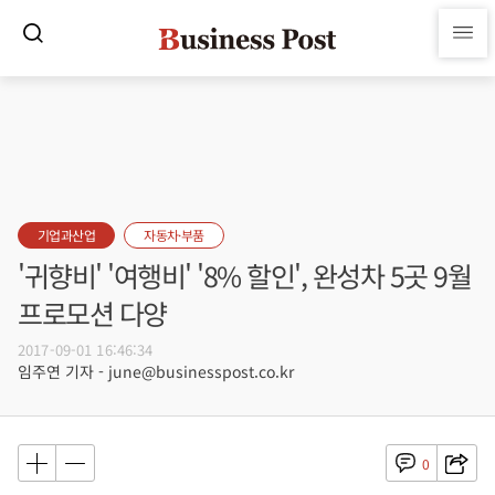
기업과산업
자동차·부품
'귀향비' '여행비' '8% 할인', 완성차 5곳 9월
프로모션 다양
2017-09-01 16:46:34
임주연 기자 - june@businesspost.co.kr
0