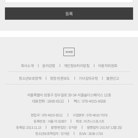
PC버전
회사소개
윤리강령
개인정보처리방침
이용자위원회
청소년보호정책
정정·반론보도
기사심의규정
불편신고
서울특별시 성동구 성수일로 39-34 서울숲더스페이스 12층
대표전화 : 1800-6522
팩스 : 070-4015-8658
편집국 : 070-4010-8512
사업본부 : 070-4010-7078
등록번호 : 서울 아 02897
제호 : 비즈니스포스트
등록일: 2013.11.13
발행·편집인 : 강석운
발행일자: 2013년 12월 2일
청소년보호책임자 : 강석운
ISSN : 2636-171X