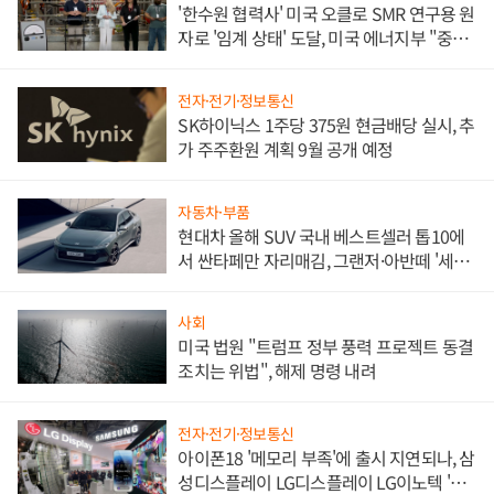
'한수원 협력사' 미국 오클로 SMR 연구용 원
자로 '임계 상태' 도달, 미국 에너지부 "중요
한 이정표"
전자·전기·정보통신
SK하이닉스 1주당 375원 현금배당 실시, 추
가 주주환원 계획 9월 공개 예정
자동차·부품
현대차 올해 SUV 국내 베스트셀러 톱10에
서 싼타페만 자리매김, 그랜저·아반떼 '세단
쌍끌이'로 내수 방어
사회
미국 법원 "트럼프 정부 풍력 프로젝트 동결
조치는 위법", 해제 명령 내려
전자·전기·정보통신
아이폰18 '메모리 부족'에 출시 지연되나, 삼
성디스플레이 LG디스플레이 LG이노텍 '탈