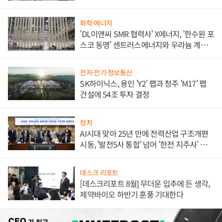
애플' 수익 다각화 속도
화학·에너지
'DL이앤씨 SMR 협력사' X에너지, '한수원 포
스코 동맹' 센트러스에너지와 우라늄 계약
체결
전자·전기·정보통신
SK하이닉스, 용인 'Y2' 팹과 청주 'M17' 팹
건설에 54조 투자 결정
정치
AI시대 맞아 25년 만에 전력산업 구조개편
시동, '발전5사 통합' 넘어 '한전 지주사' 재편
론도
데스크 리포트
[데스크리포트 8월] 무더운 입추에 든 생각,
제약바이오 하반기 훈풍 기대한다