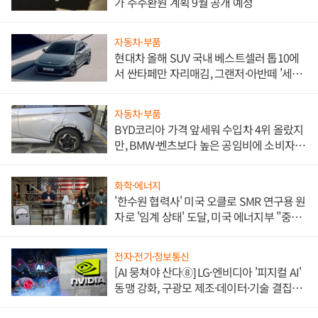
가 주주환원 계획 9월 공개 예정
자동차·부품
현대차 올해 SUV 국내 베스트셀러 톱10에
서 싼타페만 자리매김, 그랜저·아반떼 '세단
쌍끌이'로 내수 방어
자동차·부품
BYD코리아 가격 앞세워 수입차 4위 올랐지
만, BMW·벤츠보다 높은 공임비에 소비자
불만 폭발
화학·에너지
'한수원 협력사' 미국 오클로 SMR 연구용 원
자로 '임계 상태' 도달, 미국 에너지부 "중요
한 이정표"
전자·전기·정보통신
[AI 뭉쳐야 산다⑧] LG·엔비디아 '피지컬 AI'
동맹 강화, 구광모 제조·데이터·기술 결집
해 종합 로보틱스 기업으로