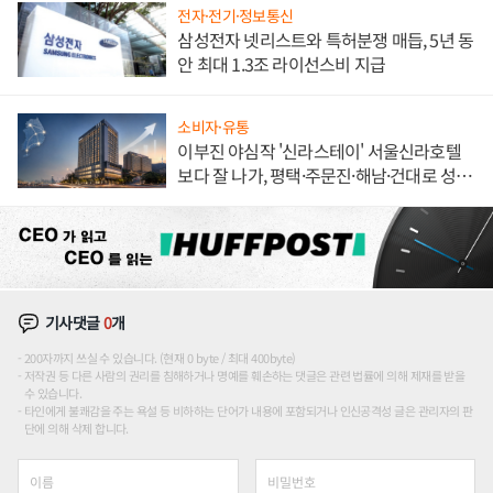
전자·전기·정보통신
삼성전자 넷리스트와 특허분쟁 매듭, 5년 동
안 최대 1.3조 라이선스비 지급
소비자·유통
이부진 야심작 '신라스테이' 서울신라호텔
보다 잘 나가, 평택·주문진·해남·건대로 성
장판 더 넓힌다
기사댓글
0
개
200자까지 쓰실 수 있습니다. (현재 0 byte / 최대 400byte)
저작권 등 다른 사람의 권리를 침해하거나 명예를 훼손하는 댓글은 관련 법률에 의해 제재를 받을
수 있습니다.
타인에게 불쾌감을 주는 욕설 등 비하하는 단어가 내용에 포함되거나 인신공격성 글은 관리자의 판
단에 의해 삭제 합니다.