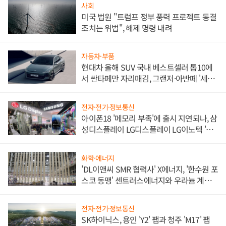
사회
미국 법원 "트럼프 정부 풍력 프로젝트 동결
조치는 위법", 해제 명령 내려
자동차·부품
현대차 올해 SUV 국내 베스트셀러 톱10에
서 싼타페만 자리매김, 그랜저·아반떼 '세단
쌍끌이'로 내수 방어
전자·전기·정보통신
아이폰18 '메모리 부족'에 출시 지연되나, 삼
성디스플레이 LG디스플레이 LG이노텍 '탈
애플' 수익 다각화 속도
화학·에너지
'DL이앤씨 SMR 협력사' X에너지, '한수원 포
스코 동맹' 센트러스에너지와 우라늄 계약
체결
전자·전기·정보통신
SK하이닉스, 용인 'Y2' 팹과 청주 'M17' 팹