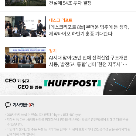
건설에 54조 투자 결정
데스크 리포트
[데스크리포트 8월] 무더운 입추에 든 생각,
제약바이오 하반기 훈풍 기대한다
정치
AI시대 맞아 25년 만에 전력산업 구조개편
시동, '발전5사 통합' 넘어 '한전 지주사' 재편
론도
기사댓글
0
개
200자까지 쓰실 수 있습니다. (현재 0 byte / 최대 400byte)
저작권 등 다른 사람의 권리를 침해하거나 명예를 훼손하는 댓글은 관련 법률에 의해 제재를 받을
수 있습니다.
타인에게 불쾌감을 주는 욕설 등 비하하는 단어가 내용에 포함되거나 인신공격성 글은 관리자의 판
단에 의해 삭제 합니다.