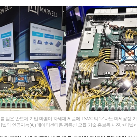
를 받은 반도체 기업 마벨이 차세대 제품에 TSMC의 1.4나노 미세공정
마벨의 인공지능(AI) 데이터센터용 광통신 모듈 기술 홍보용 사진. <마벨>