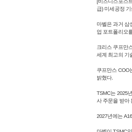
[비즈니스포스트]
급) 미세공정 
마벨은 과거 삼
업 포트폴리오를
크리스 쿠프만스
세계 최고의 기
쿠프만스 COO는
밝혔다.
TSMC는 202
사 주문을 받아
2027년에는 A
마벨이 TSMC