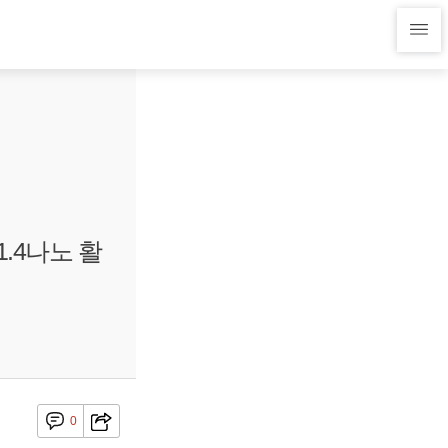
1.4나노 활
0