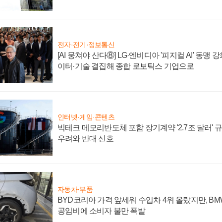
전자·전기·정보통신
[AI 뭉쳐야 산다⑧] LG·엔비디아 '피지컬 AI' 동맹 
이터·기술 결집해 종합 로보틱스 기업으로
인터넷·게임·콘텐츠
빅테크 메모리반도체 포함 장기계약 '2.7조 달러' 규모
우려와 반대 신호
자동차·부품
BYD코리아 가격 앞세워 수입차 4위 올랐지만, B
공임비에 소비자 불만 폭발