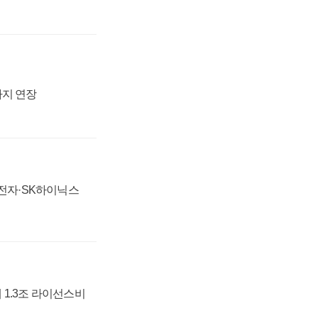
까지 연장
성전자·SK하이닉스
 1.3조 라이선스비