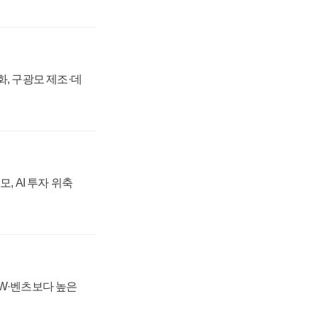
강화, 구광모 제조·데
, AI 투자 위축
MW·벤츠보다 높은