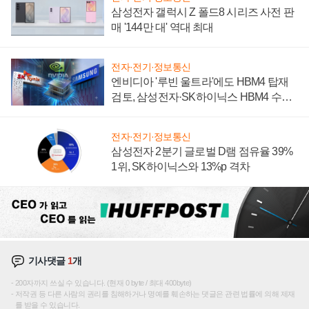
삼성전자 갤럭시 Z 폴드8 시리즈 사전 판
매 '144만 대' 역대 최대
전자·전기·정보통신
엔비디아 '루빈 울트라'에도 HBM4 탑재
검토, 삼성전자·SK하이닉스 HBM4 수율
에 주도권 갈린다
전자·전기·정보통신
삼성전자 2분기 글로벌 D램 점유율 39%
1위, SK하이닉스와 13%p 격차
기사댓글
1
개
200자까지 쓰실 수 있습니다. (현재 0 byte / 최대 400byte)
저작권 등 다른 사람의 권리를 침해하거나 명예를 훼손하는 댓글은 관련 법률에 의해 제재
를 받을 수 있습니다.