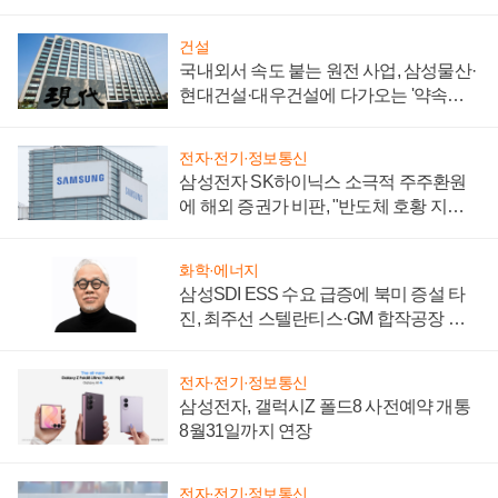
키워
건설
국내외서 속도 붙는 원전 사업, 삼성물산·
현대건설·대우건설에 다가오는 '약속의
시간'
전자·전기·정보통신
삼성전자 SK하이닉스 소극적 주주환원
에 해외 증권가 비판, "반도체 호황 지속
성 의문"
화학·에너지
삼성SDI ESS 수요 급증에 북미 증설 타
진, 최주선 스텔란티스·GM 합작공장 건
설 재추진하나
전자·전기·정보통신
삼성전자, 갤럭시Z 폴드8 사전예약 개통
8월31일까지 연장
전자·전기·정보통신