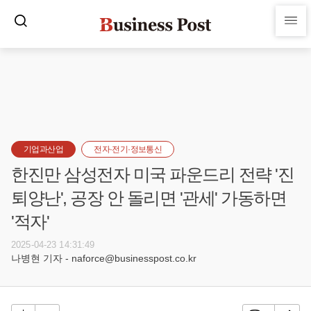
기업과산업
전자·전기·정보통신
한진만 삼성전자 미국 파운드리 전략 '진
퇴양난', 공장 안 돌리면 '관세' 가동하면
'적자'
2025-04-23 14:31:49
나병현 기자 - naforce@businesspost.co.kr