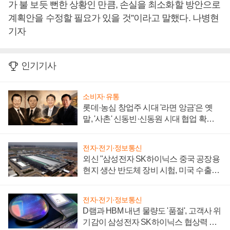
가 불 보듯 뻔한 상황인 만큼, 손실을 최소화할 방안으로
계획안을 수정할 필요가 있을 것”이라고 말했다. 나병현
기자
인기기사
소비자·유통
롯데·농심 창업주 시대 '라면 앙금'은 옛
말, '사촌' 신동빈·신동원 시대 협업 확대
일로
전자·전기·정보통신
외신 "삼성전자 SK하이닉스 중국 공장용
현지 생산 반도체 장비 시험, 미국 수출통
제 대비"
전자·전기·정보통신
D램과 HBM 내년 물량도 '품절', 고객사 위
기감이 삼성전자 SK하이닉스 협상력 더