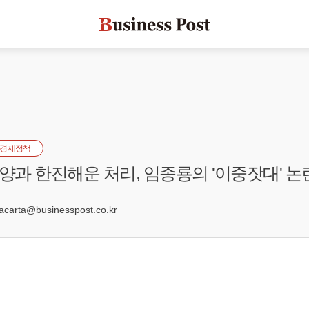
경제정책
과 한진해운 처리, 임종룡의 '이중잣대' 논
arta@businesspost.co.kr