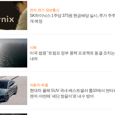
전자·전기·정보통신
SK하이닉스 1주당 375원 현금배당 실시, 추가 주
개 예정
사회
미국 법원 "트럼프 정부 풍력 프로젝트 동결 조치는 
내려
자동차·부품
현대차 올해 SUV 국내 베스트셀러 톱10에서 싼타
랜저·아반떼 '세단 쌍끌이'로 내수 방어