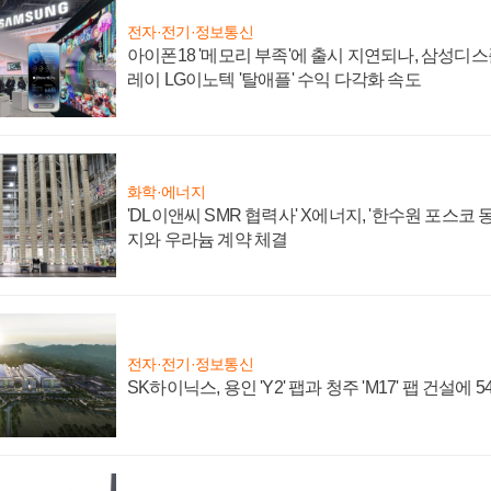
전자·전기·정보통신
아이폰18 '메모리 부족'에 출시 지연되나, 삼성디
레이 LG이노텍 '탈애플' 수익 다각화 속도
화학·에너지
'DL이앤씨 SMR 협력사' X에너지, '한수원 포스코
지와 우라늄 계약 체결
전자·전기·정보통신
SK하이닉스, 용인 'Y2' 팹과 청주 'M17' 팹 건설에 