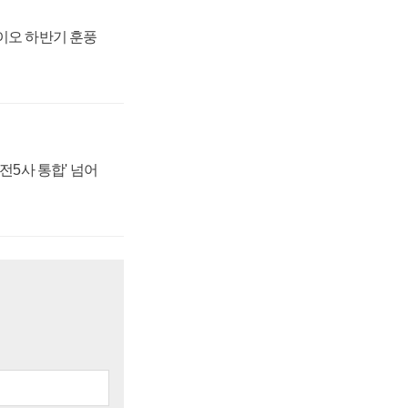
바이오 하반기 훈풍
발전5사 통합' 넘어