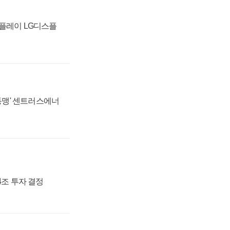
스플레이 LG디스플
 동맹' 센트러스에너
54조 투자 결정