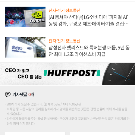
전자·전기·정보통신
[AI 뭉쳐야 산다⑧] LG·엔비디아 '피지컬 AI'
동맹 강화, 구광모 제조·데이터·기술 결집
해 종합 로보틱스 기업으로
전자·전기·정보통신
삼성전자 넷리스트와 특허분쟁 매듭, 5년 동
안 최대 1.3조 라이선스비 지급
기사댓글
0
개
200자까지 쓰실 수 있습니다. (현재 0 byte / 최대 400byte)
저작권 등 다른 사람의 권리를 침해하거나 명예를 훼손하는 댓글은 관련 법률에 의해 제재를 받을
수 있습니다.
타인에게 불쾌감을 주는 욕설 등 비하하는 단어가 내용에 포함되거나 인신공격성 글은 관리자의 판
단에 의해 삭제 합니다.