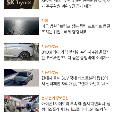
SK하이닉스 1주당 375원 현금배당 실시, 추
가 주주환원 계획 9월 공개 예정
사회
미국 법원 "트럼프 정부 풍력 프로젝트 동결
조치는 위법", 해제 명령 내려
자동차·부품
BYD코리아 가격 앞세워 수입차 4위 올랐지
만, BMW·벤츠보다 높은 공임비에 소비자
불만 폭발
자동차·부품
현대차 올해 SUV 국내 베스트셀러 톱10에
서 싼타페만 자리매김, 그랜저·아반떼 '세단
쌍끌이'로 내수 방어
전자·전기·정보통신
아이폰18 '메모리 부족'에 출시 지연되나, 삼
성디스플레이 LG디스플레이 LG이노텍 '탈
애플' 수익 다각화 속도