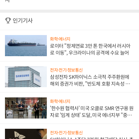
인기기사
화학·에너지
로이터 "정제연료 3만 톤 한국에서 러시아
로 이동", 우크라이나의 공격에 수요 늘어
전자·전기·정보통신
삼성전자 SK하이닉스 소극적 주주환원에
해외 증권가 비판, "반도체 호황 지속성 의
문"
화학·에너지
'한수원 협력사' 미국 오클로 SMR 연구용 원
자로 '임계 상태' 도달, 미국 에너지부 "중요
한 이정표"
전자·전기·정보통신