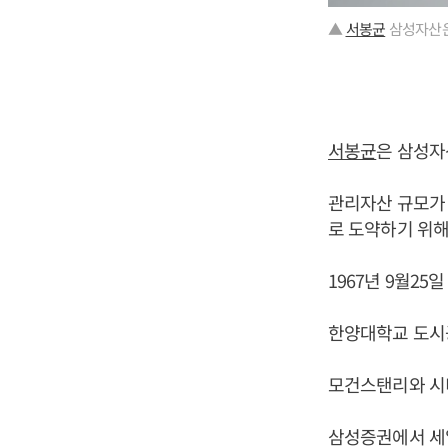
▲
서봉균
삼성자산운
서봉균
은 삼성
관리자산 규모가 
로 도약하기 위해
1967년 9월25
한양대학교 도시
모건스탠리와 시
삼성증권에서 세