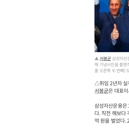
▲
서봉균
삼성자산운용
해 기념사진을 촬영하
줄 오른쪽 두 번째)
△취임 2년차 실
서봉균
은 대표이
삼성자산운용은 20
다. 직전 해보다 
억 원을 벌었다. 