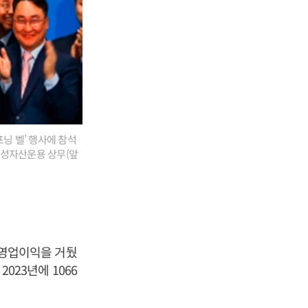
닝 벨’ 행사에 참석
삼성자산운용 상무(앞
의 영업이익을 거뒀
2023년에 1066