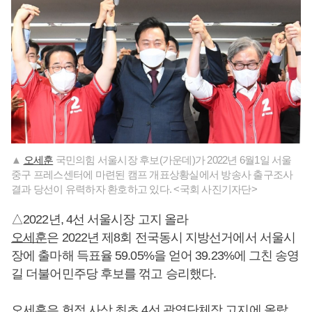
▲
오세훈
국민의힘 서울시장 후보(가운데)가 2022년 6월1일 서울
중구 프레스센터에 마련된 캠프 개표상황실에서 방송사 출구조사
결과 당선이 유력하자 환호하고 있다. <국회 사진기자단>
△2022년, 4선 서울시장 고지 올라
오세훈
은 2022년 제8회 전국동시 지방선거에서 서울시
장에 출마해 득표율 59.05%을 얻어 39.23%에 그친 송영
길 더불어민주당 후보를 꺾고 승리했다.
오세훈
은 헌정 사상 최초 4선 광역단체장 고지에 올랐