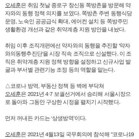
오세훈
은 취임 첫날 종로구 창신동 쪽방촌을 방문해 약
자와의 동행 정책 의지를 보였다. 쪽방촌 주변 동행식당
운영, 노숙인 공공급식 확대, 에어컨 설치 등 쪽방주민
생활환경 개선과 같은 취약계층 지원 방안을 내놨다.
취임 이후 조직개편에선 약자와의 동행을 추진할 '약자
와의동행추진단'을 시장 직속 조직으로 신설했다. 이 조
직은 취약계층 지원 정책 방향을 설정하고 신규사업 발
굴과 부서별 관련기능 조정 등의 역할을 맡는다.
△코로나 방역, 부동산 정책 등 벽에 부닥쳐
오세훈
은 2021년 4·7 보궐선거에서 승리해 서울시장으
로 돌아와 그동안 구상한 시정을 펼치기 시작했다.
먼저 꺼내든 카드는 ‘상생방역’이다.
오세훈
은 2021년 4월13일 국무회의에 참석해 "코로나19