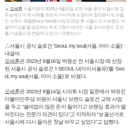
▲
오세훈
서울시장이 2024년 4월15일 오전 서울 중구 서울시청 집
무실에서 미국 시애틀 최초의 아시아계 시장이자 참전용사의 아들
인 브루스 해럴(Bruce Harrell) 시장과 면담 후 서울시 도시브랜드 '서
울마이소울'을 상징하는 픽토그램이 새겨진 서울 도시브랜드 모자
를 기념품으로 전달하고 있다. <연합뉴스>
△서울시 공식 슬로건 ’Seoul, my soul(서울, 마이 소울)‘
내걸어
오세훈
은 2023년 8월16일 박원순 전 서울시장 때 선정
된 서울시 공식 슬로건 ‘I·SEOUL·U(아이서울유)’를 ‘Seo
ul, my soul(서울, 마이 소울)’로 바꿨다.
오세훈
은 2023년 6월14일 시의회 시정 질문에서 박유진
더불어민주당 의원이 서울시 브랜드 슬로건 교체 사업
을 두고 “쓸데없이 많은 돈이 들어가고 브랜딩 효과가 떨
어진다는 전문가 의견이 있다”고 지적하자 “보궐선거로
서울시에 다시 들어온 첫날 바꾸고 싶었다”고 답했다.