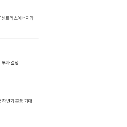
동맹' 센트러스에너지와
4조 투자 결정
오 하반기 훈풍 기대