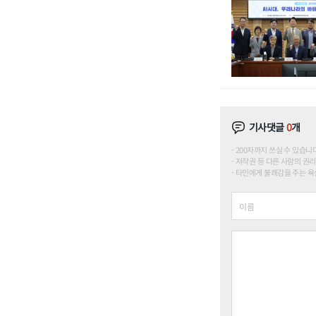
기사댓글
0
개
200자까지 쓰실 수 있습니다. (
저작권 등 다른 사람의 권리
타인에게 불쾌감을 주는 욕설