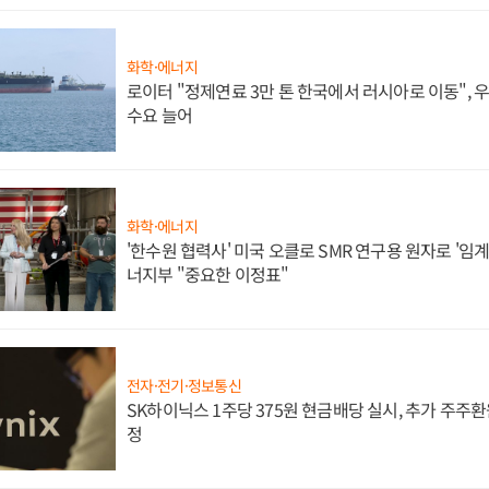
화학·에너지
로이터 "정제연료 3만 톤 한국에서 러시아로 이동",
수요 늘어
화학·에너지
'한수원 협력사' 미국 오클로 SMR 연구용 원자로 '임계 
너지부 "중요한 이정표"
전자·전기·정보통신
SK하이닉스 1주당 375원 현금배당 실시, 추가 주주환
정