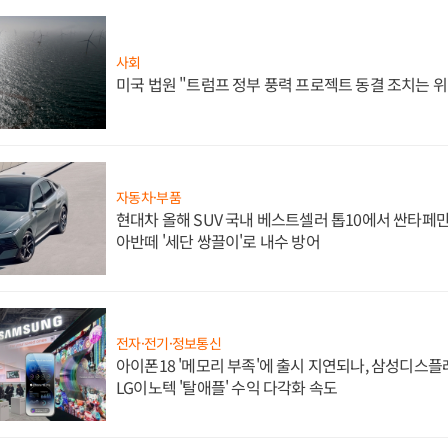
사회
미국 법원 "트럼프 정부 풍력 프로젝트 동결 조치는 위
자동차·부품
현대차 올해 SUV 국내 베스트셀러 톱10에서 싼타페만
아반떼 '세단 쌍끌이'로 내수 방어
전자·전기·정보통신
아이폰18 '메모리 부족'에 출시 지연되나, 삼성디스
LG이노텍 '탈애플' 수익 다각화 속도