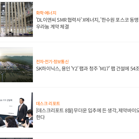
화학·에너지
'DL이앤씨 SMR 협력사' X에너지, '한수원 포스코 
우라늄 계약 체결
전자·전기·정보통신
SK하이닉스, 용인 'Y2' 팹과 청주 'M17' 팹 건설에 5
데스크 리포트
[데스크리포트 8월] 무더운 입추에 든 생각, 제약바이
한다