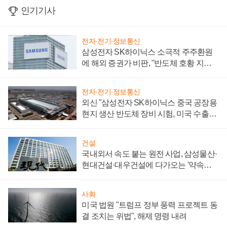
인기기사
전자·전기·정보통신
삼성전자 SK하이닉스 소극적 주주환원
에 해외 증권가 비판, "반도체 호황 지속
성 의문"
전자·전기·정보통신
외신 "삼성전자 SK하이닉스 중국 공장용
현지 생산 반도체 장비 시험, 미국 수출통
제 대비"
건설
국내외서 속도 붙는 원전 사업, 삼성물산·
현대건설·대우건설에 다가오는 '약속의
시간'
사회
미국 법원 "트럼프 정부 풍력 프로젝트 동
결 조치는 위법", 해제 명령 내려