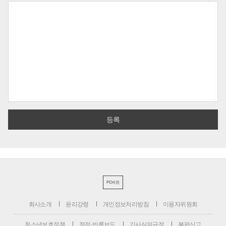
PC버전
회사소개
윤리강령
개인정보처리방침
이용자위원회
청소년보호정책
정정·반론보도
기사심의규정
불편신고