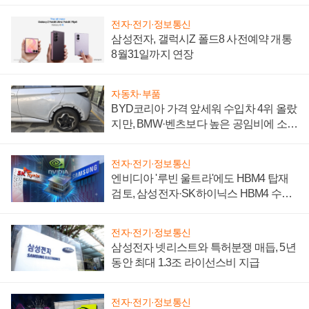
전자·전기·정보통신
삼성전자, 갤럭시Z 폴드8 사전예약 개통
8월31일까지 연장
자동차·부품
BYD코리아 가격 앞세워 수입차 4위 올랐
지만, BMW·벤츠보다 높은 공임비에 소비
자 불만 폭발
전자·전기·정보통신
엔비디아 '루빈 울트라'에도 HBM4 탑재
검토, 삼성전자·SK하이닉스 HBM4 수율
에 주도권 갈린다
전자·전기·정보통신
삼성전자 넷리스트와 특허분쟁 매듭, 5년
동안 최대 1.3조 라이선스비 지급
전자·전기·정보통신