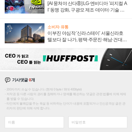
[AI 뭉쳐야 산다⑧] LG·엔비디아 '피지컬 A
I' 동맹 강화, 구광모 제조·데이터·기술 결
집해 종합 로보틱스 기업으로
소비자·유통
이부진 야심작 '신라스테이' 서울신라호
텔보다 잘 나가, 평택·주문진·해남·건대로
성장판 더 넓힌다
기사댓글
0
개
200자까지 쓰실 수 있습니다. (현재 0 byte / 최대 400byte)
저작권 등 다른 사람의 권리를 침해하거나 명예를 훼손하는 댓글은 관련 법률에 의해 제재
를 받을 수 있습니다.
타인에게 불쾌감을 주는 욕설 등 비하하는 단어가 내용에 포함되거나 인신공격성 글은 관
리자의 판단에 의해 삭제 합니다.