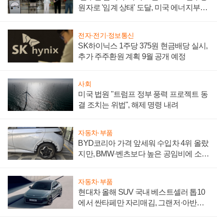
원자로 '임계 상태' 도달, 미국 에너지부
"중요한 이정표"
전자·전기·정보통신
SK하이닉스 1주당 375원 현금배당 실시,
추가 주주환원 계획 9월 공개 예정
사회
미국 법원 "트럼프 정부 풍력 프로젝트 동
결 조치는 위법", 해제 명령 내려
자동차·부품
BYD코리아 가격 앞세워 수입차 4위 올랐
지만, BMW·벤츠보다 높은 공임비에 소비
자 불만 폭발
자동차·부품
현대차 올해 SUV 국내 베스트셀러 톱10
에서 싼타페만 자리매김, 그랜저·아반떼
'세단 쌍끌이'로 내수 방어