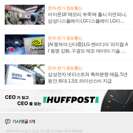
전자·전기·정보통신
아이폰18 '메모리 부족'에 출시 지연되나,
삼성디스플레이 LG디스플레이 LG이노
텍 '탈애플' 수익 다각화 속도
전자·전기·정보통신
[AI 뭉쳐야 산다⑧] LG·엔비디아 '피지컬 A
I' 동맹 강화, 구광모 제조·데이터·기술 결
집해 종합 로보틱스 기업으로
전자·전기·정보통신
삼성전자 넷리스트와 특허분쟁 매듭, 5년
동안 최대 1.3조 라이선스비 지급
기사댓글
0
개
200자까지 쓰실 수 있습니다. (현재 0 byte / 최대 400byte)