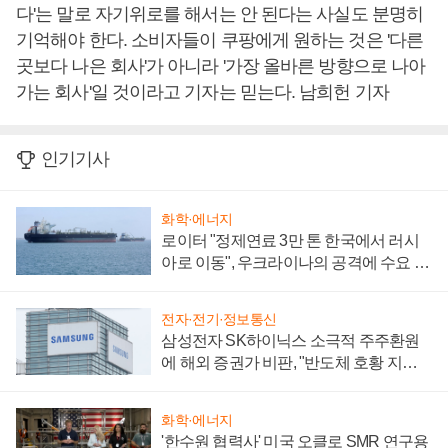
다'는 말로 자기위로를 해서는 안 된다는 사실도 분명히
기억해야 한다. 소비자들이 쿠팡에게 원하는 것은 '다른
곳보다 나은 회사'가 아니라 '가장 올바른 방향으로 나아
가는 회사'일 것이라고 기자는 믿는다. 남희헌 기자
인기기사
화학·에너지
로이터 "정제연료 3만 톤 한국에서 러시
아로 이동", 우크라이나의 공격에 수요 늘
어
전자·전기·정보통신
삼성전자 SK하이닉스 소극적 주주환원
에 해외 증권가 비판, "반도체 호황 지속
성 의문"
화학·에너지
'한수원 협력사' 미국 오클로 SMR 연구용