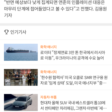
“반면 예상보다 낮게 집계되면 연준의 인플레이션 대응은
마무리 단계에 접어들었다고 볼 수 있다”고 전했다. 김용원
기자
인기기사
화학·에너지
로이터 "정제연료 3만 톤 한국에서 러시아
로 이동", 우크라이나의 공격에 수요 늘어
화학·에너지
'한수원 협력사' 미국 오클로 SMR 연구용 원
자로 '임계 상태' 도달, 미국 에너지부 "중요
한 이정표"
자동차·부품
현대차 올해 SUV 국내 베스트셀러 톱10에
서 싼타페만 자리매김, 그랜저·아반떼 '세단