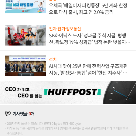
우체국 '매일이자 파킹통장' 5만 계좌 한정
으로 다시 출시, 최고 연 2.0% 금리
전자·전기·정보통신
SK하이닉스 노사 '성과급 주식 지급' 평행
선, 곽노정 'N% 성과급' 법적 논란 벗을지 주
목
정치
AI시대 맞아 25년 만에 전력산업 구조개편
시동, '발전5사 통합' 넘어 '한전 지주사' 재편
론도
기사댓글
0
개
200자까지 쓰실 수 있습니다. (현재 0 byte / 최대 400byte)
저작권 등 다른 사람의 권리를 침해하거나 명예를 훼손하는 댓글은 관련 법률에 의해 제재를 받을
수 있습니다.