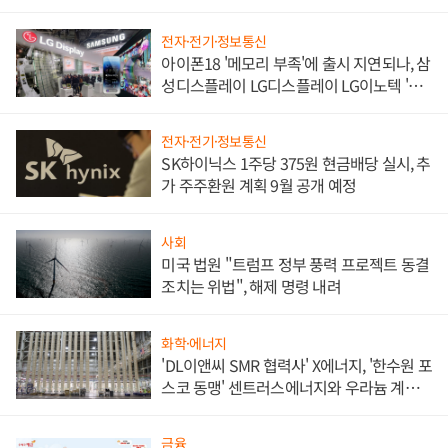
쌍끌이'로 내수 방어
전자·전기·정보통신
아이폰18 '메모리 부족'에 출시 지연되나, 삼
성디스플레이 LG디스플레이 LG이노텍 '탈
애플' 수익 다각화 속도
전자·전기·정보통신
SK하이닉스 1주당 375원 현금배당 실시, 추
가 주주환원 계획 9월 공개 예정
사회
미국 법원 "트럼프 정부 풍력 프로젝트 동결
조치는 위법", 해제 명령 내려
화학·에너지
'DL이앤씨 SMR 협력사' X에너지, '한수원 포
스코 동맹' 센트러스에너지와 우라늄 계약
체결
금융