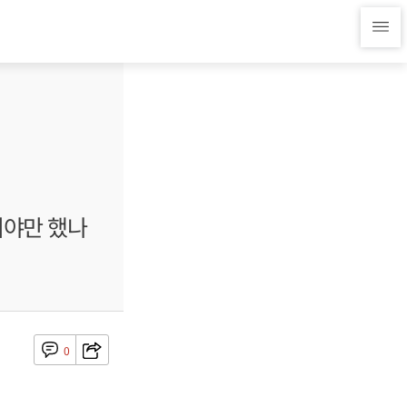
어야만 했나
0