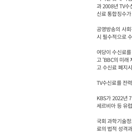
과 2008년 T
신료 통합징수가
공영방송의 사회
시 필수적으로 수
여당이 수신료를
고 ‘BBC의 미
고 수신료 폐지시
TV수신료를 전력
KBS가 2022년
세르비아 등 유
국회 과학기술정
료의 법적 성격과