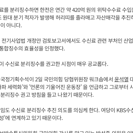
료를 분리징수하면 한전은 연간 약 420억 원의 위탁수수료 수입
조 원대 분기 적자가 발생해 허리띠를 졸라매고 자산매각을 추진
액이 아니다.
낸 전기사업법 개정안 검토보고서에서도 수신료 관련 부처인 산
통합징수의 효율성을 인정했다.
이 수신료 분리징수를 권고한 시점이 매우 공교롭다.
국정기획수석이 2일 국민의힘 당협위원장 워크숍에서
윤석열
대
좌파 세력화'와 '언론의 기울어진 운동장' 을 언급하고 그로부터 사
분리징수 권고 방침을 들고 나왔기 때문이다.
임도 수신료 분리징수 추진 의도를 의심케 한다. 여당이 KBS수
파성'에 연계하고 있기 때문이다.