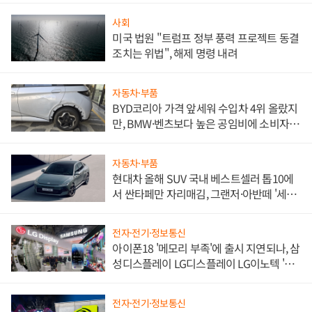
사회
미국 법원 "트럼프 정부 풍력 프로젝트 동결
조치는 위법", 해제 명령 내려
자동차·부품
BYD코리아 가격 앞세워 수입차 4위 올랐지
만, BMW·벤츠보다 높은 공임비에 소비자
불만 폭발
자동차·부품
현대차 올해 SUV 국내 베스트셀러 톱10에
서 싼타페만 자리매김, 그랜저·아반떼 '세단
쌍끌이'로 내수 방어
전자·전기·정보통신
아이폰18 '메모리 부족'에 출시 지연되나, 삼
성디스플레이 LG디스플레이 LG이노텍 '탈
애플' 수익 다각화 속도
전자·전기·정보통신