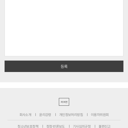
PC버전
회사소개
윤리강령
개인정보처리방침
이용자위원회
청소년보호정책
정정·반론보도
기사심의규정
불편신고