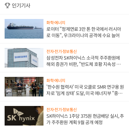
인기기사
화학·에너지
로이터 "정제연료 3만 톤 한국에서 러시아
로 이동", 우크라이나의 공격에 수요 늘어
전자·전기·정보통신
삼성전자 SK하이닉스 소극적 주주환원에
해외 증권가 비판, "반도체 호황 지속성 의
문"
화학·에너지
'한수원 협력사' 미국 오클로 SMR 연구용 원
자로 '임계 상태' 도달, 미국 에너지부 "중요
한 이정표"
전자·전기·정보통신
SK하이닉스 1주당 375원 현금배당 실시, 추
가 주주환원 계획 9월 공개 예정