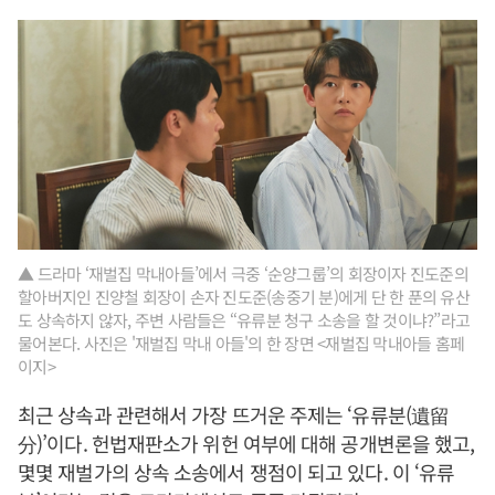
▲ 드라마 ‘재벌집 막내아들’에서 극중 ‘순양그룹’의 회장이자 진도준의
할아버지인 진양철 회장이 손자 진도준(송중기 분)에게 단 한 푼의 유산
도 상속하지 않자, 주변 사람들은 “유류분 청구 소송을 할 것이냐?”라고
물어본다. 사진은 '재벌집 막내 아들'의 한 장면 <재벌집 막내아들 홈페
이지>
최근 상속과 관련해서 가장 뜨거운 주제는 ‘유류분(遺留
分)’이다. 헌법재판소가 위헌 여부에 대해 공개변론을 했고,
몇몇 재벌가의 상속 소송에서 쟁점이 되고 있다. 이 ‘유류