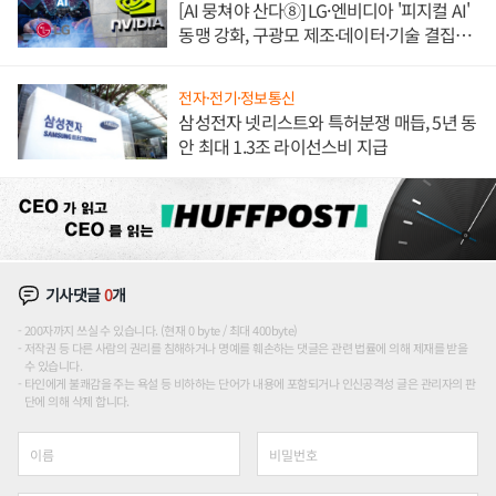
[AI 뭉쳐야 산다⑧] LG·엔비디아 '피지컬 AI'
동맹 강화, 구광모 제조·데이터·기술 결집
해 종합 로보틱스 기업으로
전자·전기·정보통신
삼성전자 넷리스트와 특허분쟁 매듭, 5년 동
안 최대 1.3조 라이선스비 지급
기사댓글
0
개
200자까지 쓰실 수 있습니다. (현재 0 byte / 최대 400byte)
저작권 등 다른 사람의 권리를 침해하거나 명예를 훼손하는 댓글은 관련 법률에 의해 제재를 받을
수 있습니다.
타인에게 불쾌감을 주는 욕설 등 비하하는 단어가 내용에 포함되거나 인신공격성 글은 관리자의 판
단에 의해 삭제 합니다.