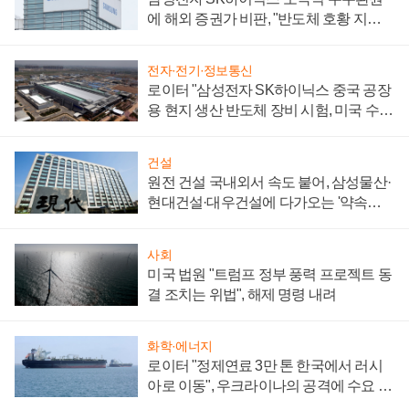
에 해외 증권가 비판, "반도체 호황 지속
성 의문"
전자·전기·정보통신
로이터 "삼성전자 SK하이닉스 중국 공장
용 현지 생산 반도체 장비 시험, 미국 수출
통제 대비"
건설
원전 건설 국내외서 속도 붙어, 삼성물산·
현대건설·대우건설에 다가오는 '약속의
시간'
사회
미국 법원 "트럼프 정부 풍력 프로젝트 동
결 조치는 위법", 해제 명령 내려
화학·에너지
로이터 "정제연료 3만 톤 한국에서 러시
아로 이동", 우크라이나의 공격에 수요 늘
어