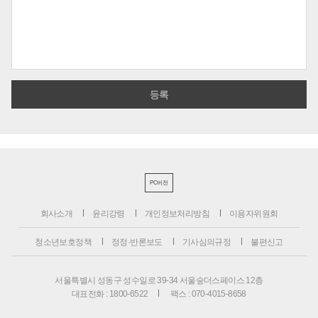
PC버전
회사소개
윤리강령
개인정보처리방침
이용자위원회
청소년보호정책
정정·반론보도
기사심의규정
불편신고
서울특별시 성동구 성수일로 39-34 서울숲더스페이스 12층
대표전화 : 1800-6522
팩스 : 070-4015-8658