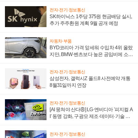
전자·전기·정보통신
SK하이닉스 1주당 375원 현금배당 실시,
추가 주주환원 계획 9월 공개 예정
자동차·부품
BYD코리아 가격 앞세워 수입차 4위 올랐
지만, BMW·벤츠보다 높은 공임비에 소비
자 불만 폭발
전자·전기·정보통신
삼성전자, 갤럭시Z 폴드8 사전예약 개통
8월31일까지 연장
전자·전기·정보통신
[AI 뭉쳐야 산다⑧] LG·엔비디아 '피지컬 A
I' 동맹 강화, 구광모 제조·데이터·기술 결
집해 종합 로보틱스 기업으로
전자·전기·정보통신