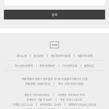
PC버전
회사소개
윤리강령
개인정보처리방침
이용자위원회
청소년보호정책
정정·반론보도
기사심의규정
불편신고
서울특별시 성동구 성수일로 39-34 서울숲더스페이스 12층
대표전화 : 1800-6522
팩스 : 070-4015-8658
편집국 : 070-4010-8512
사업본부 : 070-4010-7078
등록번호 : 서울 아 02897
제호 : 비즈니스포스트
등록일: 2013.11.13
발행·편집인 : 강석운
발행일자: 2013년 12월 2일