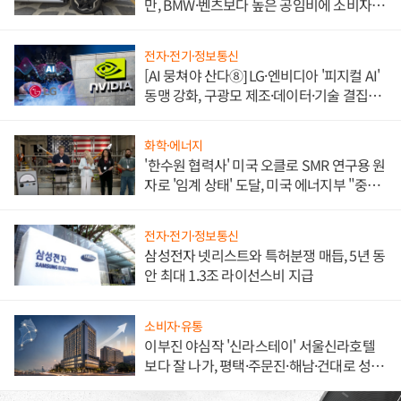
만, BMW·벤츠보다 높은 공임비에 소비자
불만 폭발
전자·전기·정보통신
[AI 뭉쳐야 산다⑧] LG·엔비디아 '피지컬 AI'
동맹 강화, 구광모 제조·데이터·기술 결집
해 종합 로보틱스 기업으로
화학·에너지
'한수원 협력사' 미국 오클로 SMR 연구용 원
자로 '임계 상태' 도달, 미국 에너지부 "중요
한 이정표"
전자·전기·정보통신
삼성전자 넷리스트와 특허분쟁 매듭, 5년 동
안 최대 1.3조 라이선스비 지급
소비자·유통
이부진 야심작 '신라스테이' 서울신라호텔
보다 잘 나가, 평택·주문진·해남·건대로 성
장판 더 넓힌다