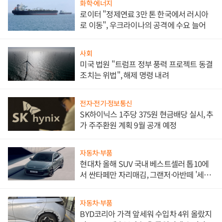
화학·에너지
로이터 "정제연료 3만 톤 한국에서 러시아
로 이동", 우크라이나의 공격에 수요 늘어
사회
미국 법원 "트럼프 정부 풍력 프로젝트 동결
조치는 위법", 해제 명령 내려
전자·전기·정보통신
SK하이닉스 1주당 375원 현금배당 실시, 추
가 주주환원 계획 9월 공개 예정
자동차·부품
현대차 올해 SUV 국내 베스트셀러 톱10에
서 싼타페만 자리매김, 그랜저·아반떼 '세단
쌍끌이'로 내수 방어
자동차·부품
BYD코리아 가격 앞세워 수입차 4위 올랐지