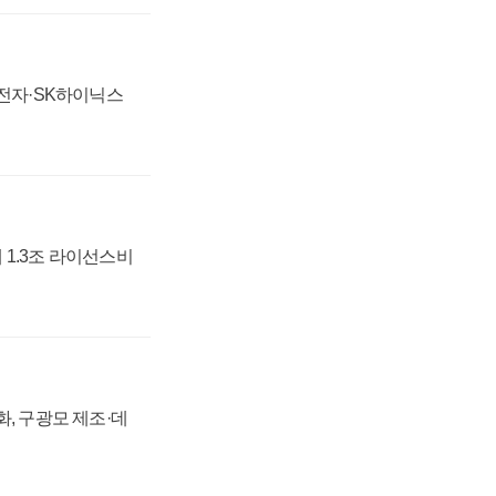
성전자·SK하이닉스
 1.3조 라이선스비
강화, 구광모 제조·데