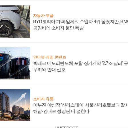
자동차·부품
BYD코리아 가격 앞세워 수입차 4위 올랐지만, B
공임비에 소비자 불만 폭발
인터넷·게임·콘텐츠
빅테크 메모리반도체 포함 장기계약 '2.7조 달러' 규모
우려와 반대 신호
소비자·유통
이부진 야심작 '신라스테이' 서울신라호텔보다 잘 나
해남·건대로 성장판 더 넓힌다