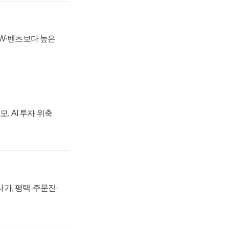
MW·벤츠보다 높은
, AI 투자 위축
가, 평택·주문진·