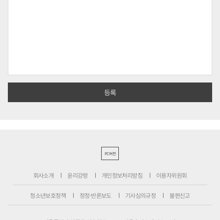
PC버전
회사소개
윤리강령
개인정보처리방침
이용자위원회
청소년보호정책
정정·반론보도
기사심의규정
불편신고