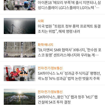
아이폰18 '메모리 부족'에 출시 지연되나, 삼
성디스플레이 LG디스플레이 LG이노텍 '탈
애플' 수익 다각화 속도
사회
미국 법원 "트럼프 정부 풍력 프로젝트 동결
조치는 위법", 해제 명령 내려
화학·에너지
'DL이앤씨 SMR 협력사' X에너지, '한수원 포
스코 동맹' 센트러스에너지와 우라늄 계약
체결
전자·전기·정보통신
SK하이닉스 노사 '성과급 주식지급' 평행선,
곽노정 'N% 성과급' 법적 논란 벗을지 주목
전자·전기·정보통신
SK하이닉스, 용인 'Y2' 팹과 청주 'M17' 팹
건설에 54조 투자 결정