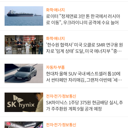
화학·에너지
로이터 "정제연료 3만 톤 한국에서 러시아
로 이동", 우크라이나의 공격에 수요 늘어
화학·에너지
'한수원 협력사' 미국 오클로 SMR 연구용 원
자로 '임계 상태' 도달, 미국 에너지부 "중요
한 이정표"
자동차·부품
현대차 올해 SUV 국내 베스트셀러 톱10에
서 싼타페만 자리매김, 그랜저·아반떼 '세단
쌍끌이'로 내수 방어
전자·전기·정보통신
SK하이닉스 1주당 375원 현금배당 실시, 추
가 주주환원 계획 9월 공개 예정
전자·전기·정보통신