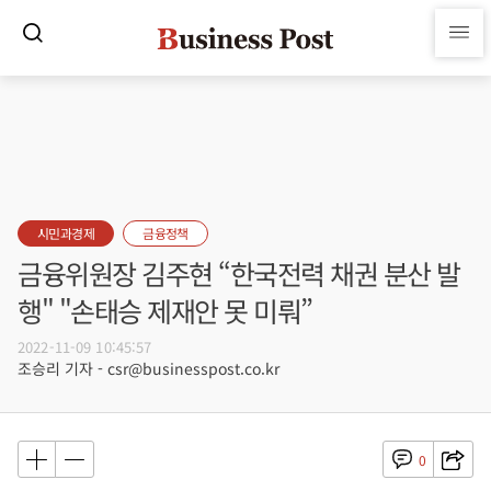
시민과경제
금융정책
금융위원장 김주현 “한국전력 채권 분산 발
행" "손태승 제재안 못 미뤄”
2022-11-09 10:45:57
조승리 기자 - csr@businesspost.co.kr
0