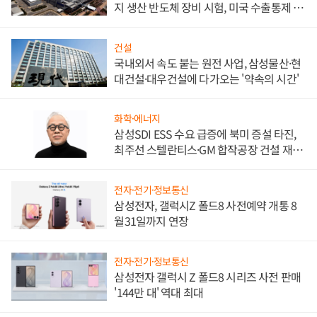
지 생산 반도체 장비 시험, 미국 수출통제 대
비"
건설
국내외서 속도 붙는 원전 사업, 삼성물산·현
대건설·대우건설에 다가오는 '약속의 시간'
화학·에너지
삼성SDI ESS 수요 급증에 북미 증설 타진,
최주선 스텔란티스·GM 합작공장 건설 재추
진하나
전자·전기·정보통신
삼성전자, 갤럭시Z 폴드8 사전예약 개통 8
월31일까지 연장
전자·전기·정보통신
삼성전자 갤럭시 Z 폴드8 시리즈 사전 판매
'144만 대' 역대 최대