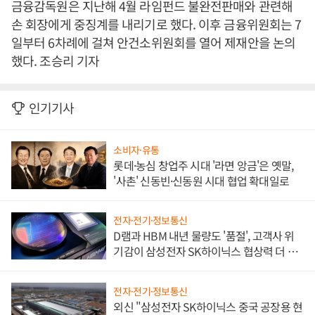
금융감독원은 지난해 4월 라임펀드 불완전판매와 관련해
손 회장에게 중징계를 내리기로 했다. 이후 금융위원회는 7
일부터 6차례에 걸쳐 안건소위원회를 열어 제재안을 논의
했다. 조승리 기자
인기기사
소비자·유통
롯데·농심 창업주 시대 '라면 앙금'은 옛말,
'사촌' 신동빈·신동원 시대 협업 확대일로
전자·전기·정보통신
D램과 HBM 내년 물량도 '품절', 고객사 위
기감이 삼성전자 SK하이닉스 협상력 더 키
워
전자·전기·정보통신
외신 "삼성전자 SK하이닉스 중국 공장용 현