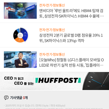
전자·전기·정보통신
엔비디아 '루빈 울트라'에도 HBM4 탑재 검
토, 삼성전자·SK하이닉스 HBM4 수율에 주
도권 갈린다
전자·전기·정보통신
삼성전자 2분기 글로벌 D램 점유율 39% 1
위, SK하이닉스와 13%p 격차
전자·전기·정보통신
[오늘Who] 정철동 LG디스플레이 모바일 O
LED로 하반기 실적 반등 시동, '칩플레이
션'에 가격 인하 압박은 부담
기사댓글
0
개
200자까지 쓰실 수 있습니다. (현재 0 byte / 최대 400byte)