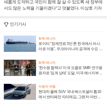
새롭게 도약하고 국민이 함께 잘 살 수 있도록 새 정부에
서도 많은 노력을 기울이겠다”고 덧붙였다. 이상호 기자
인기기사
화학·에너지
로이터 "정제연료 3만 톤 한국에서 러시
아로 이동", 우크라이나의 공격에 수요 늘
어
화학·에너지
'한수원 협력사' 미국 오클로 SMR 연구용
원자로 '임계 상태' 도달, 미국 에너지부
"중요한 이정표"
자동차·부품
현대차 올해 SUV 국내 베스트셀러 톱10
에서 싼타페만 자리매김, 그랜저·아반떼
'세단 쌍끌이'로 내수 방어