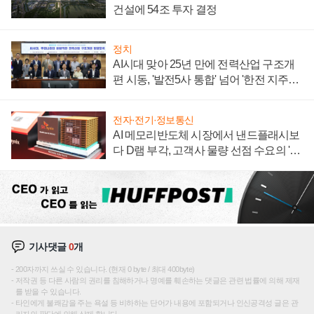
건설에 54조 투자 결정
정치
AI시대 맞아 25년 만에 전력산업 구조개
편 시동, '발전5사 통합' 넘어 '한전 지주사'
재편론도
전자·전기·정보통신
AI 메모리반도체 시장에서 낸드플래시보
다 D램 부각, 고객사 물량 선점 수요의 '우
선순위'
기사댓글
0
개
200자까지 쓰실 수 있습니다. (현재 0 byte / 최대 400byte)
저작권 등 다른 사람의 권리를 침해하거나 명예를 훼손하는 댓글은 관련 법률에 의해 제재
를 받을 수 있습니다.
타인에게 불쾌감을 주는 욕설 등 비하하는 단어가 내용에 포함되거나 인신공격성 글은 관
리자의 판단에 의해 삭제 합니다.