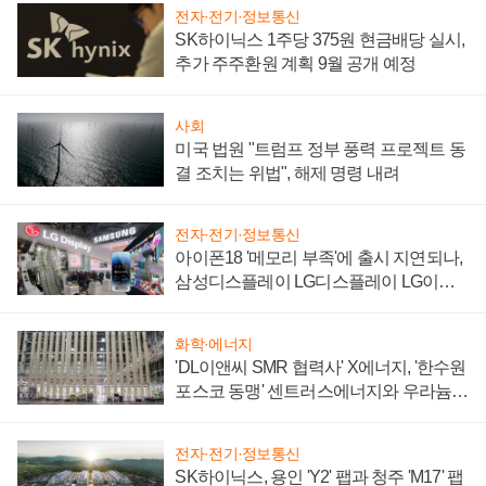
전자·전기·정보통신
SK하이닉스 1주당 375원 현금배당 실시,
추가 주주환원 계획 9월 공개 예정
사회
미국 법원 "트럼프 정부 풍력 프로젝트 동
결 조치는 위법", 해제 명령 내려
전자·전기·정보통신
아이폰18 '메모리 부족'에 출시 지연되나,
삼성디스플레이 LG디스플레이 LG이노
텍 '탈애플' 수익 다각화 속도
화학·에너지
'DL이앤씨 SMR 협력사' X에너지, '한수원
포스코 동맹' 센트러스에너지와 우라늄
계약 체결
전자·전기·정보통신
SK하이닉스, 용인 'Y2' 팹과 청주 'M17' 팹