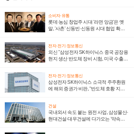
소비자·유통
롯데·농심 창업주 시대 '라면 앙금'은 옛
말, '사촌' 신동빈·신동원 시대 협업 확대
일로
전자·전기·정보통신
외신 "삼성전자 SK하이닉스 중국 공장용
현지 생산 반도체 장비 시험, 미국 수출통
제 대비"
전자·전기·정보통신
삼성전자 SK하이닉스 소극적 주주환원
에 해외 증권가 비판, "반도체 호황 지속
성 의문"
건설
국내외서 속도 붙는 원전 사업, 삼성물산·
현대건설·대우건설에 다가오는 '약속의
시간'