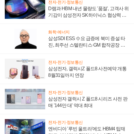
전자·전기·정보통신
D램과 HBM 내년 물량도 '품절', 고객사 위
기감이 삼성전자 SK하이닉스 협상력 더
키워
화학·에너지
삼성SDI ESS 수요 급증에 북미 증설 타
진, 최주선 스텔란티스·GM 합작공장 건
설 재추진하나
전자·전기·정보통신
삼성전자, 갤럭시Z 폴드8 사전예약 개통
8월31일까지 연장
전자·전기·정보통신
삼성전자 갤럭시 Z 폴드8 시리즈 사전 판
매 '144만 대' 역대 최대
전자·전기·정보통신
엔비디아 '루빈 울트라'에도 HBM4 탑재