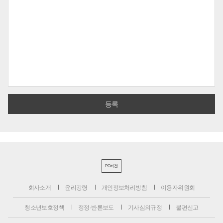
PC버전
회사소개
윤리강령
개인정보처리방침
이용자위원회
청소년보호정책
정정·반론보도
기사심의규정
불편신고