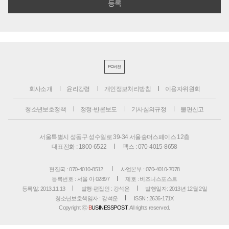
PC버전
회사소개
윤리강령
개인정보처리방침
이용자위원회
청소년보호정책
정정·반론보도
기사심의규정
불편신고
서울특별시 성동구 성수일로 39-34 서울숲더스페이스 12층
대표전화 : 1800-6522
팩스 : 070-4015-8658
편집국 : 070-4010-8512
사업본부 : 070-4010-7078
등록번호 : 서울 아 02897
제호 : 비즈니스포스트
등록일: 2013.11.13
발행·편집인 : 강석운
발행일자: 2013년 12월 2일
청소년보호책임자 : 강석운
ISSN : 2636-171X
Copyright ⓒ
B
USINESSPOST
. All rights reserved.