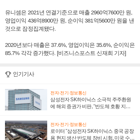
유니셈은 2021년 연결기준으로 매출 2960억7600만 원,
영업이익 436억8900만 원, 순이익 381억5600만 원을 낸
것으로 잠정집계됐다.
2020년보다 매출은 37.6%, 영업이익은 35.6%, 순이익은
85.7% 각각 증가했다. [비즈니스포스트 신재희 기자]
인기기사
전자·전기·정보통신
삼성전자 SK하이닉스 소극적 주주환원
에 해외 증권가 비판, "반도체 호황 지속
성 의문"
전자·전기·정보통신
로이터 "삼성전자 SK하이닉스 중국 공장
용 현지 생산 반도체 장비 시험, 미국 수출