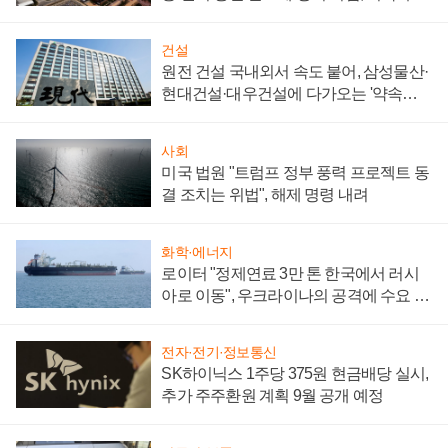
통제 대비"
건설
원전 건설 국내외서 속도 붙어, 삼성물산·
현대건설·대우건설에 다가오는 '약속의
시간'
사회
미국 법원 "트럼프 정부 풍력 프로젝트 동
결 조치는 위법", 해제 명령 내려
화학·에너지
로이터 "정제연료 3만 톤 한국에서 러시
아로 이동", 우크라이나의 공격에 수요 늘
어
전자·전기·정보통신
SK하이닉스 1주당 375원 현금배당 실시,
추가 주주환원 계획 9월 공개 예정