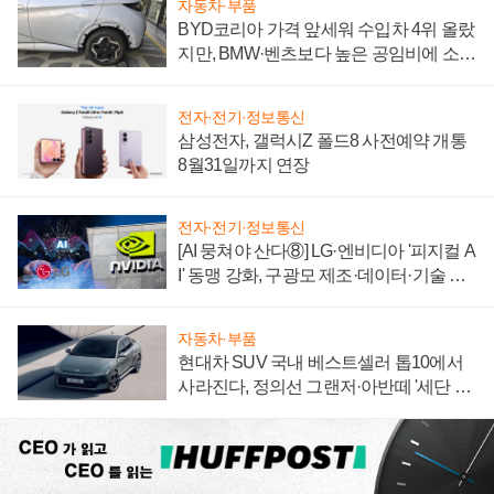
자동차·부품
BYD코리아 가격 앞세워 수입차 4위 올랐
지만, BMW·벤츠보다 높은 공임비에 소비
자 불만 폭발
전자·전기·정보통신
삼성전자, 갤럭시Z 폴드8 사전예약 개통
8월31일까지 연장
전자·전기·정보통신
[AI 뭉쳐야 산다⑧] LG·엔비디아 '피지컬 A
I' 동맹 강화, 구광모 제조·데이터·기술 결
집해 종합 로보틱스 기업으로
자동차·부품
현대차 SUV 국내 베스트셀러 톱10에서
사라진다, 정의선 그랜저·아반떼 '세단 쌍
끌이'로 내수 방어