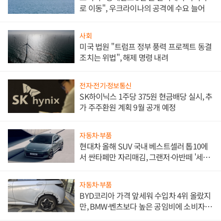
로 이동", 우크라이나의 공격에 수요 늘어
사회
미국 법원 "트럼프 정부 풍력 프로젝트 동결
조치는 위법", 해제 명령 내려
전자·전기·정보통신
SK하이닉스 1주당 375원 현금배당 실시, 추
가 주주환원 계획 9월 공개 예정
자동차·부품
현대차 올해 SUV 국내 베스트셀러 톱10에
서 싼타페만 자리매김, 그랜저·아반떼 '세단
쌍끌이'로 내수 방어
자동차·부품
BYD코리아 가격 앞세워 수입차 4위 올랐지
만, BMW·벤츠보다 높은 공임비에 소비자
불만 폭발