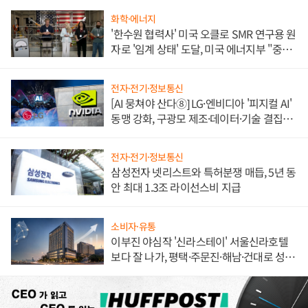
화학·에너지
'한수원 협력사' 미국 오클로 SMR 연구용 원
자로 '임계 상태' 도달, 미국 에너지부 "중요
한 이정표"
전자·전기·정보통신
[AI 뭉쳐야 산다⑧] LG·엔비디아 '피지컬 AI'
동맹 강화, 구광모 제조·데이터·기술 결집
해 종합 로보틱스 기업으로
전자·전기·정보통신
삼성전자 넷리스트와 특허분쟁 매듭, 5년 동
안 최대 1.3조 라이선스비 지급
소비자·유통
이부진 야심작 '신라스테이' 서울신라호텔
보다 잘 나가, 평택·주문진·해남·건대로 성
장판 더 넓힌다