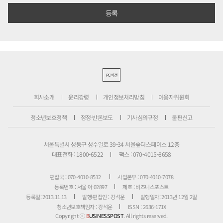
PC버전
회사소개
윤리강령
개인정보처리방침
이용자위원회
청소년보호정책
정정·반론보도
기사심의규정
불편신고
서울특별시 성동구 성수일로 39-34 서울숲더스페이스 12층
대표전화 : 1800-6522
팩스 : 070-4015-8658
편집국 : 070-4010-8512
사업본부 : 070-4010-7078
등록번호 : 서울 아 02897
제호 : 비즈니스포스트
등록일: 2013.11.13
발행·편집인 : 강석운
발행일자: 2013년 12월 2일
청소년보호책임자 : 강석운
ISSN : 2636-171X
Copyright ⓒ
B
USINESSPOST
. All rights reserved.