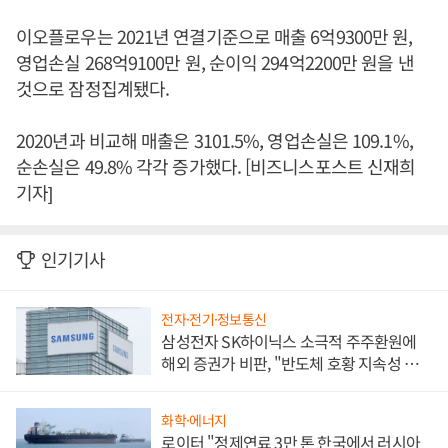
이오플로우는 2021년 연결기준으로 매출 6억9300만 원,
영업손실 268억9100만 원, 순이익 294억2200만 원을 낸
것으로 잠정집계됐다.
2020년과 비교해 매출은 3101.5%, 영업손실은 109.1%,
순손실은 49.8% 각각 증가했다. [비즈니스포스트 신재희
기자]
인기기사
전자·전기·정보통신
삼성전자 SK하이닉스 소극적 주주환원에
해외 증권가 비판, "반도체 호황 지속성 의
문"
화학·에너지
로이터 "정제연료 3만 톤 한국에서 러시아