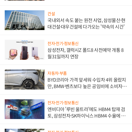
비"
건설
국내외서 속도 붙는 원전 사업, 삼성물산·현
대건설·대우건설에 다가오는 '약속의 시간'
전자·전기·정보통신
삼성전자, 갤럭시Z 폴드8 사전예약 개통 8
월31일까지 연장
자동차·부품
BYD코리아 가격 앞세워 수입차 4위 올랐지
만, BMW·벤츠보다 높은 공임비에 소비자
불만 폭발
전자·전기·정보통신
엔비디아 '루빈 울트라'에도 HBM4 탑재 검
토, 삼성전자·SK하이닉스 HBM4 수율에 주
도권 갈린다