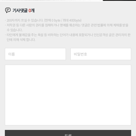
기사댓글
0
개
200자까지 쓰실 수 있습니다. (현재 0 byte / 최대 400byte)
저작권 등 다른 사람의 권리를 침해하거나 명예를 훼손하는 댓글은 관련 법률에 의해 제재를 받을
수 있습니다.
타인에게 불쾌감을 주는 욕설 등 비하하는 단어가 내용에 포함되거나 인신공격성 글은 관리자의 판
단에 의해 삭제 합니다.