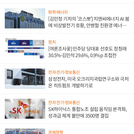
담'
화학·에너지
[김민정 기자의 '코스뽀'] 지엔씨에너지 AI 붐
에 비상발전기 호황, 안병철 친환경 에너지
발전전문기업 향한다
정치
[여론조사꽃] 민주당 당대표 선호도 정청래
30.5%·김민석 29.6%, 0.9%p 초접전
전자·전기·정보통신
삼성전자, 미국 오크리지국립연구소와 극저
온 히트펌프 개발하기로
전자·전기·정보통신
SK하이닉스 통합노조 설립 움직임 본격화,
성과급 체계 불만에 3500명 결집
경제정책