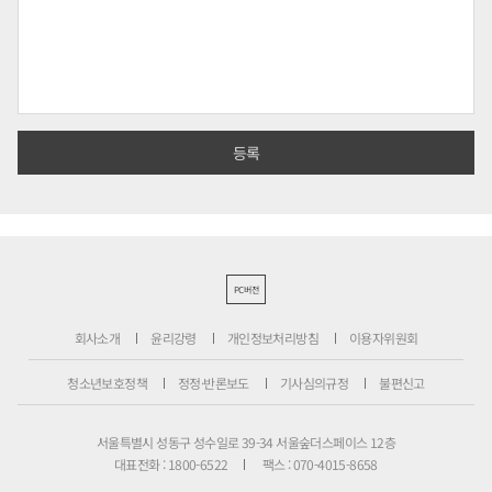
PC버전
회사소개
윤리강령
개인정보처리방침
이용자위원회
청소년보호정책
정정·반론보도
기사심의규정
불편신고
서울특별시 성동구 성수일로 39-34 서울숲더스페이스 12층
대표전화 : 1800-6522
팩스 : 070-4015-8658