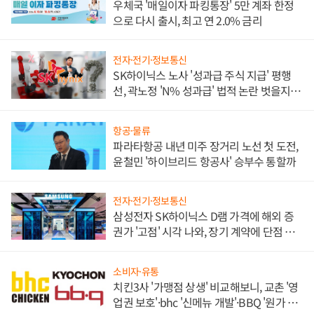
우체국 '매일이자 파킹통장' 5만 계좌 한정
으로 다시 출시, 최고 연 2.0% 금리
전자·전기·정보통신
SK하이닉스 노사 '성과급 주식 지급' 평행
선, 곽노정 'N% 성과급' 법적 논란 벗을지 주
목
항공·물류
파라타항공 내년 미주 장거리 노선 첫 도전,
윤철민 '하이브리드 항공사' 승부수 통할까
전자·전기·정보통신
삼성전자 SK하이닉스 D램 가격에 해외 증
권가 '고점' 시각 나와, 장기 계약에 단점 부
각
소비자·유통
치킨3사 '가맹점 상생' 비교해보니, 교촌 '영
업권 보호'·bhc '신메뉴 개발'·BBQ '원가 부