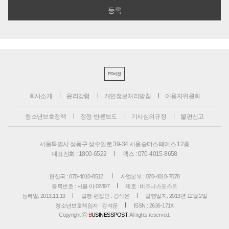
PC버전
회사소개
윤리강령
개인정보처리방침
이용자위원회
청소년보호정책
정정·반론보도
기사심의규정
불편신고
서울특별시 성동구 성수일로 39-34 서울숲더스페이스 12층
대표전화 : 1800-6522
팩스 : 070-4015-8658
편집국 : 070-4010-8512
사업본부 : 070-4010-7078
등록번호 : 서울 아 02897
제호 : 비즈니스포스트
등록일: 2013.11.13
발행·편집인 : 강석운
발행일자: 2013년 12월 2일
청소년보호책임자 : 강석운
ISSN : 2636-171X
Copyright ⓒ
B
USINESSPOST
. All rights reserved.