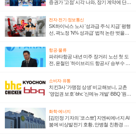
증권가 '고점' 시각 나와, 장기 계약에 단점
부각
전자·전기·정보통신
SK하이닉스 노사 '성과급 주식 지급' 평행
선, 곽노정 'N% 성과급' 법적 논란 벗을지
주목
항공·물류
파라타항공 내년 미주 장거리 노선 첫 도
전, 윤철민 '하이브리드 항공사' 승부수 통
할까
소비자·유통
치킨3사 '가맹점 상생' 비교해보니, 교촌
'영업권 보호'·bhc '신메뉴 개발'·BBQ '원가
부담'
화학·에너지
[김민정 기자의 '코스뽀'] 지엔씨에너지 AI
붐에 비상발전기 호황, 안병철 친환경 에
너지 발전전문기업 향한다