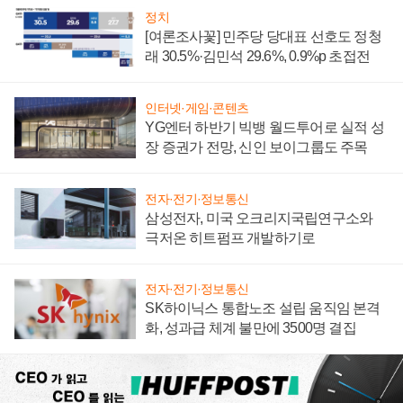
정치
[여론조사꽃] 민주당 당대표 선호도 정청
래 30.5%·김민석 29.6%, 0.9%p 초접전
인터넷·게임·콘텐츠
YG엔터 하반기 빅뱅 월드투어로 실적 성
장 증권가 전망, 신인 보이그룹도 주목
전자·전기·정보통신
삼성전자, 미국 오크리지국립연구소와
극저온 히트펌프 개발하기로
전자·전기·정보통신
SK하이닉스 통합노조 설립 움직임 본격
화, 성과급 체계 불만에 3500명 결집