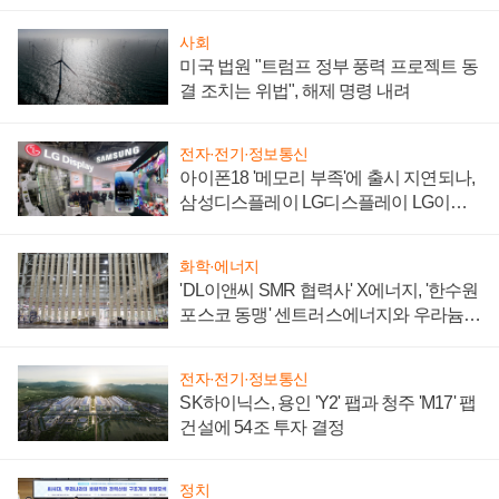
사회
미국 법원 "트럼프 정부 풍력 프로젝트 동
결 조치는 위법", 해제 명령 내려
전자·전기·정보통신
아이폰18 '메모리 부족'에 출시 지연되나,
삼성디스플레이 LG디스플레이 LG이노
텍 '탈애플' 수익 다각화 속도
화학·에너지
'DL이앤씨 SMR 협력사' X에너지, '한수원
포스코 동맹' 센트러스에너지와 우라늄
계약 체결
전자·전기·정보통신
SK하이닉스, 용인 'Y2' 팹과 청주 'M17' 팹
건설에 54조 투자 결정
정치