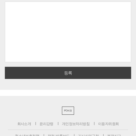
PC버전
회사소개
윤리강령
개인정보처리방침
이용자위원회
청소년보호정책
정정·반론보도
기사심의규정
불편신고