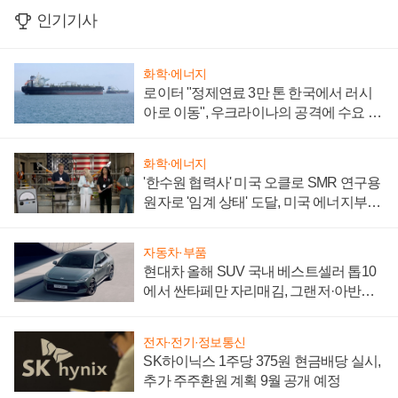
인기기사
화학·에너지
로이터 "정제연료 3만 톤 한국에서 러시
아로 이동", 우크라이나의 공격에 수요 늘
어
화학·에너지
'한수원 협력사' 미국 오클로 SMR 연구용
원자로 '임계 상태' 도달, 미국 에너지부
"중요한 이정표"
자동차·부품
현대차 올해 SUV 국내 베스트셀러 톱10
에서 싼타페만 자리매김, 그랜저·아반떼
'세단 쌍끌이'로 내수 방어
전자·전기·정보통신
SK하이닉스 1주당 375원 현금배당 실시,
추가 주주환원 계획 9월 공개 예정