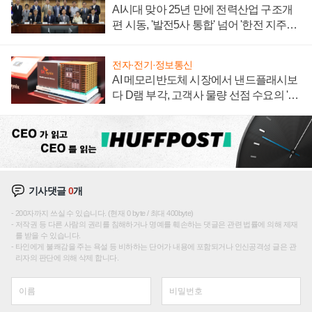
AI시대 맞아 25년 만에 전력산업 구조개
편 시동, '발전5사 통합' 넘어 '한전 지주사'
재편론도
전자·전기·정보통신
AI 메모리반도체 시장에서 낸드플래시보
다 D램 부각, 고객사 물량 선점 수요의 '우
선순위'
기사댓글
0
개
200자까지 쓰실 수 있습니다. (현재 0 byte / 최대 400byte)
저작권 등 다른 사람의 권리를 침해하거나 명예를 훼손하는 댓글은 관련 법률에 의해 제재
를 받을 수 있습니다.
타인에게 불쾌감을 주는 욕설 등 비하하는 단어가 내용에 포함되거나 인신공격성 글은 관
리자의 판단에 의해 삭제 합니다.