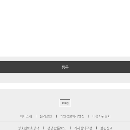
PC버전
회사소개
윤리강령
개인정보처리방침
이용자위원회
청소년보호정책
정정·반론보도
기사심의규정
불편신고