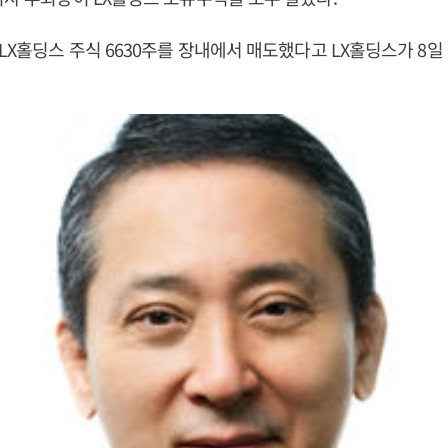
 LX홀딩스 주식 6630주를 장내에서 매도했다고 LX홀딩스가 8일