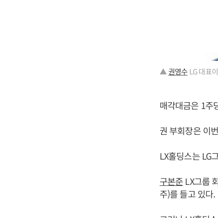
▲
권영수
LG 대표이
매각대금은 1주당 
권 부회장은 이번
LX홀딩스는 LG
구본준
LX그룹 
주)를 들고 있다.