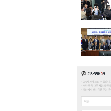
기사댓글
0
개
200자까지 쓰실 수 있습니다. (
저작권 등 다른 사람의 권리
타인에게 불쾌감을 주는 욕설