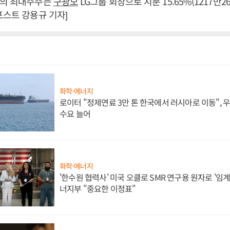
스의 최대주주는
구광모
LG그룹 회장으로 지분 15.65%(1217만
포스트 강용규 기자]
화학·에너지
로이터 "정제연료 3만 톤 한국에서 러시아로 이동",
수요 늘어
화학·에너지
'한수원 협력사' 미국 오클로 SMR 연구용 원자로 '임계 
너지부 "중요한 이정표"