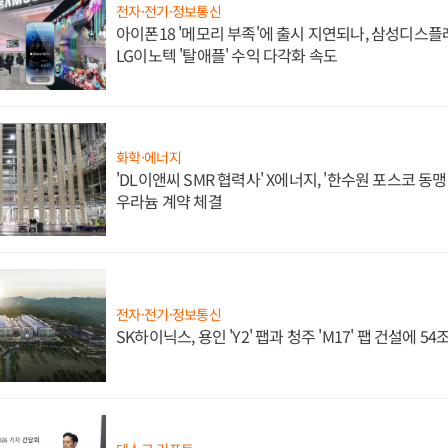
전자·전기·정보통신
아이폰18 '메모리 부족'에 출시 지연되나, 삼성디스
LG이노텍 '탈애플' 수익 다각화 속도
화학·에너지
'DL이앤씨 SMR 협력사' X에너지, '한수원 포스코 
우라늄 계약 체결
전자·전기·정보통신
SK하이닉스, 용인 'Y2' 팹과 청주 'M17' 팹 건설에 5