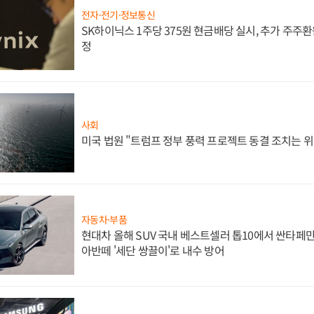
전자·전기·정보통신
SK하이닉스 1주당 375원 현금배당 실시, 추가 주주환
정
사회
미국 법원 "트럼프 정부 풍력 프로젝트 동결 조치는 위
자동차·부품
현대차 올해 SUV 국내 베스트셀러 톱10에서 싼타페만
아반떼 '세단 쌍끌이'로 내수 방어