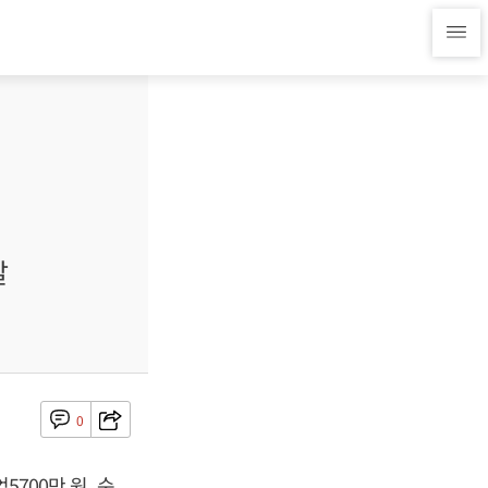
알
0
5700만 원, 순