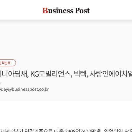
실적발표
위니아딤채, KG모빌리언스, 빅텍, 사람인에이치
9
ay@businesspost.co.kr
1년 2분기 연결기준으로 매출 2408억7400만 원, 영업이익 64억