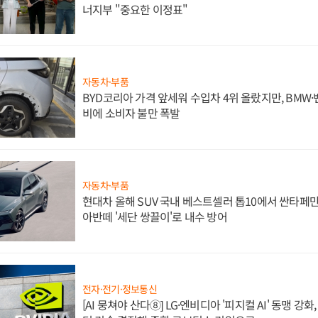
너지부 "중요한 이정표"
자동차·부품
BYD코리아 가격 앞세워 수입차 4위 올랐지만, BMW
비에 소비자 불만 폭발
자동차·부품
현대차 올해 SUV 국내 베스트셀러 톱10에서 싼타페만
아반떼 '세단 쌍끌이'로 내수 방어
전자·전기·정보통신
[AI 뭉쳐야 산다⑧] LG·엔비디아 '피지컬 AI' 동맹 강