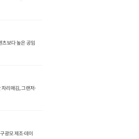
·벤츠보다 높은 공임
 자리매김, 그랜저·
화, 구광모 제조·데이