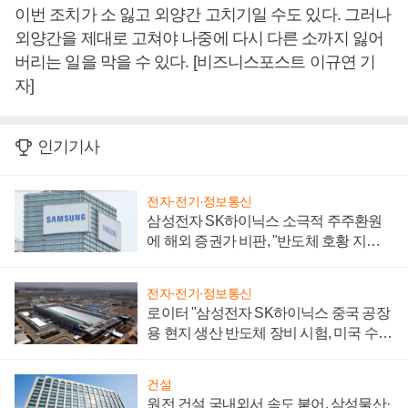
이번 조치가 소 잃고 외양간 고치기일 수도 있다. 그러나
외양간을 제대로 고쳐야 나중에 다시 다른 소까지 잃어
버리는 일을 막을 수 있다. [비즈니스포스트 이규연 기
자]
인기기사
전자·전기·정보통신
삼성전자 SK하이닉스 소극적 주주환원
에 해외 증권가 비판, "반도체 호황 지속
성 의문"
전자·전기·정보통신
로이터 "삼성전자 SK하이닉스 중국 공장
용 현지 생산 반도체 장비 시험, 미국 수출
통제 대비"
건설
원전 건설 국내외서 속도 붙어, 삼성물산·