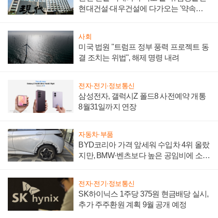
현대건설·대우건설에 다가오는 '약속의
시간'
사회
미국 법원 "트럼프 정부 풍력 프로젝트 동
결 조치는 위법", 해제 명령 내려
전자·전기·정보통신
삼성전자, 갤럭시Z 폴드8 사전예약 개통
8월31일까지 연장
자동차·부품
BYD코리아 가격 앞세워 수입차 4위 올랐
지만, BMW·벤츠보다 높은 공임비에 소비
자 불만 폭발
전자·전기·정보통신
SK하이닉스 1주당 375원 현금배당 실시,
추가 주주환원 계획 9월 공개 예정