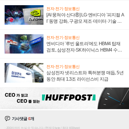
전자·전기·정보통신
[AI 뭉쳐야 산다⑧] LG·엔비디아 '피지컬 A
I' 동맹 강화, 구광모 제조·데이터·기술 결
집해 종합 로보틱스 기업으로
전자·전기·정보통신
엔비디아 '루빈 울트라'에도 HBM4 탑재
검토, 삼성전자·SK하이닉스 HBM4 수율
에 주도권 갈린다
전자·전기·정보통신
삼성전자 넷리스트와 특허분쟁 매듭, 5년
동안 최대 1.3조 라이선스비 지급
기사댓글
0
개
200자까지 쓰실 수 있습니다. (현재 0 byte / 최대 400byte)