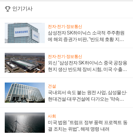
인기기사
전자·전기·정보통신
삼성전자 SK하이닉스 소극적 주주환원
에 해외 증권가 비판, "반도체 호황 지속
성 의문"
전자·전기·정보통신
외신 "삼성전자 SK하이닉스 중국 공장용
현지 생산 반도체 장비 시험, 미국 수출통
제 대비"
건설
국내외서 속도 붙는 원전 사업, 삼성물산·
현대건설·대우건설에 다가오는 '약속의
시간'
사회
미국 법원 "트럼프 정부 풍력 프로젝트 동
결 조치는 위법", 해제 명령 내려