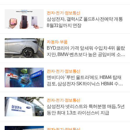
전자·전기·정보통신
삼성전자, 갤럭시Z 폴드8 사전예약 개통
8월31일까지 연장
자동차·부품
BYD코리아 가격 앞세워 수입차 4위 올랐
지만, BMW·벤츠보다 높은 공임비에 소비
자 불만 폭발
전자·전기·정보통신
엔비디아 '루빈 울트라'에도 HBM4 탑재
검토, 삼성전자·SK하이닉스 HBM4 수율
에 주도권 갈린다
전자·전기·정보통신
삼성전자 넷리스트와 특허분쟁 매듭, 5년
동안 최대 1.3조 라이선스비 지급
전자·전기·정보통신