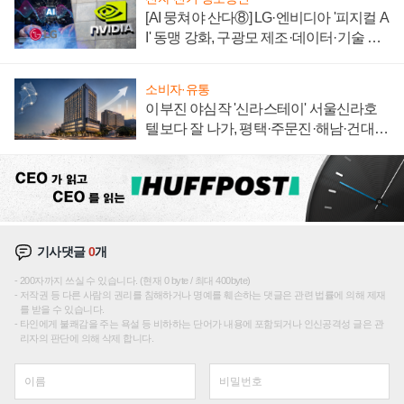
[AI 뭉쳐야 산다⑧] LG·엔비디아 '피지컬 A
I' 동맹 강화, 구광모 제조·데이터·기술 결
집해 종합 로보틱스 기업으로
소비자·유통
이부진 야심작 '신라스테이' 서울신라호
텔보다 잘 나가, 평택·주문진·해남·건대로
성장판 더 넓힌다
기사댓글
0
개
200자까지 쓰실 수 있습니다. (현재 0 byte / 최대 400byte)
저작권 등 다른 사람의 권리를 침해하거나 명예를 훼손하는 댓글은 관련 법률에 의해 제재
를 받을 수 있습니다.
타인에게 불쾌감을 주는 욕설 등 비하하는 단어가 내용에 포함되거나 인신공격성 글은 관
리자의 판단에 의해 삭제 합니다.