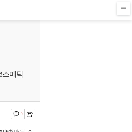
스코스메틱
0
3억5천만 원, 순