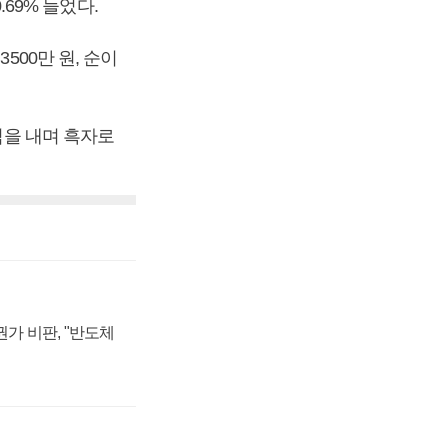
.69% 늘었다.
500만 원, 순이
익을 내며 흑자로
가 비판, "반도체