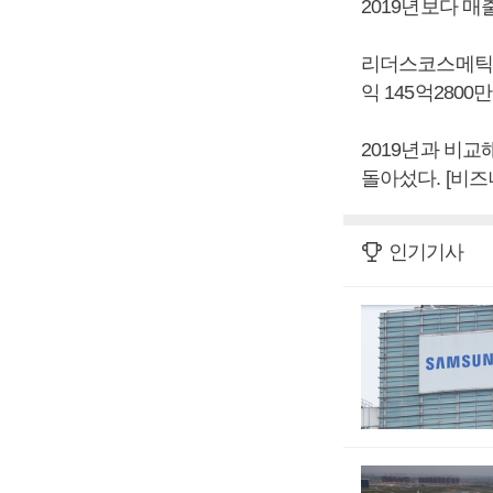
2019년보다 매출
리더스코스메틱은 
익 145억280
2019년과 비교
돌아섰다. [비
인기기사