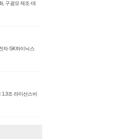
강화, 구광모 제조·데
성전자·SK하이닉스
 1.3조 라이선스비