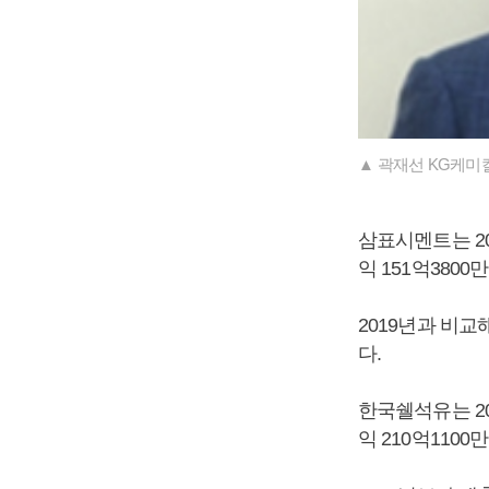
▲ 곽재선 KG케미칼
삼표시멘트는 202
익 151억380
2019년과 비교해
다.
한국쉘석유는 202
익 210억110