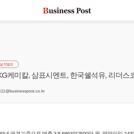
실적발표
 KG케미칼, 삼표시멘트, 한국쉘석유, 리더
8
1@businesspost.co.kr
0년 연결기준으로 매출 3조6863억2500만 원, 영업이익 243