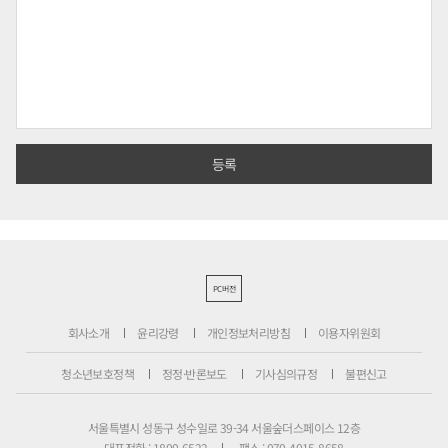
PC버전
회사소개
윤리강령
개인정보처리방침
이용자위원회
청소년보호정책
정정·반론보도
기사심의규정
불편신고
서울특별시 성동구 성수일로 39-34 서울숲더스페이스 12층
대표전화 : 1800-6522
팩스 : 070-4015-8658