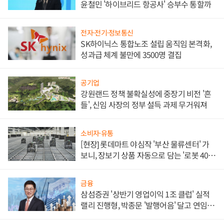
윤철민 '하이브리드 항공사' 승부수 통할까
전자·전기·정보통신
SK하이닉스 통합노조 설립 움직임 본격화,
성과급 체계 불만에 3500명 결집
공기업
강원랜드 정책 불확실성에 중장기 비전 '흔
들', 신임 사장의 정부 설득 과제 무거워져
소비자·유통
[현장] 롯데마트 야심작 '부산 물류센터' 가
보니, 장보기 상품 자동으로 담는 '로봇 400
대' 장관
금융
삼섬증권 '상반기 영업이익 1조 클럽' 실적
랠리 진행형, 박종문 '발행어음' 달고 연임 향
하나