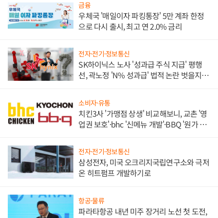
금융
우체국 '매일이자 파킹통장' 5만 계좌 한정
으로 다시 출시, 최고 연 2.0% 금리
전자·전기·정보통신
SK하이닉스 노사 '성과급 주식 지급' 평행
선, 곽노정 'N% 성과급' 법적 논란 벗을지 주
목
소비자·유통
치킨3사 '가맹점 상생' 비교해보니, 교촌 '영
업권 보호'·bhc '신메뉴 개발'·BBQ '원가 부
담'
전자·전기·정보통신
삼성전자, 미국 오크리지국립연구소와 극저
온 히트펌프 개발하기로
항공·물류
파라타항공 내년 미주 장거리 노선 첫 도전,