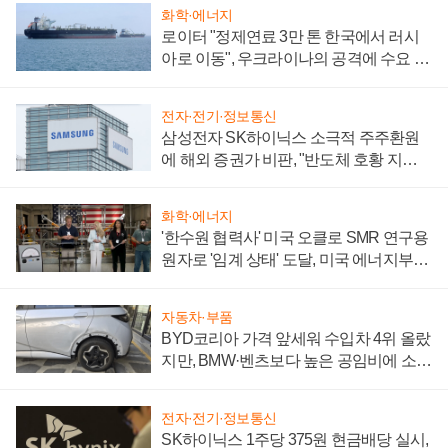
화학·에너지
로이터 "정제연료 3만 톤 한국에서 러시
아로 이동", 우크라이나의 공격에 수요 늘
어
전자·전기·정보통신
삼성전자 SK하이닉스 소극적 주주환원
에 해외 증권가 비판, "반도체 호황 지속
성 의문"
화학·에너지
'한수원 협력사' 미국 오클로 SMR 연구용
원자로 '임계 상태' 도달, 미국 에너지부
"중요한 이정표"
자동차·부품
BYD코리아 가격 앞세워 수입차 4위 올랐
지만, BMW·벤츠보다 높은 공임비에 소비
자 불만 폭발
전자·전기·정보통신
SK하이닉스 1주당 375원 현금배당 실시,