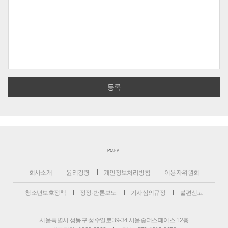
PC버전
회사소개
윤리강령
개인정보처리방침
이용자위원회
청소년보호정책
정정·반론보도
기사심의규정
불편신고
서울특별시 성동구 성수일로 39-34 서울숲더스페이스 12층