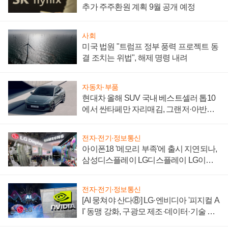
추가 주주환원 계획 9월 공개 예정
사회
미국 법원 "트럼프 정부 풍력 프로젝트 동
결 조치는 위법", 해제 명령 내려
자동차·부품
현대차 올해 SUV 국내 베스트셀러 톱10
에서 싼타페만 자리매김, 그랜저·아반떼
'세단 쌍끌이'로 내수 방어
전자·전기·정보통신
아이폰18 '메모리 부족'에 출시 지연되나,
삼성디스플레이 LG디스플레이 LG이노
텍 '탈애플' 수익 다각화 속도
전자·전기·정보통신
[AI 뭉쳐야 산다⑧] LG·엔비디아 '피지컬 A
I' 동맹 강화, 구광모 제조·데이터·기술 결
집해 종합 로보틱스 기업으로