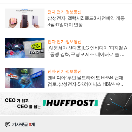
자 불만 폭발
전자·전기·정보통신
삼성전자, 갤럭시Z 폴드8 사전예약 개통
8월31일까지 연장
전자·전기·정보통신
[AI 뭉쳐야 산다⑧] LG·엔비디아 '피지컬 A
I' 동맹 강화, 구광모 제조·데이터·기술 결
집해 종합 로보틱스 기업으로
전자·전기·정보통신
엔비디아 '루빈 울트라'에도 HBM4 탑재
검토, 삼성전자·SK하이닉스 HBM4 수율
에 주도권 갈린다
기사댓글
0
개