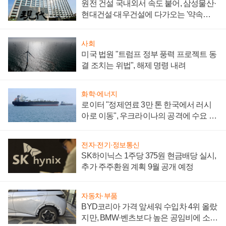
원전 건설 국내외서 속도 붙어, 삼성물산·
현대건설·대우건설에 다가오는 '약속의
시간'
사회
미국 법원 "트럼프 정부 풍력 프로젝트 동
결 조치는 위법", 해제 명령 내려
화학·에너지
로이터 "정제연료 3만 톤 한국에서 러시
아로 이동", 우크라이나의 공격에 수요 늘
어
전자·전기·정보통신
SK하이닉스 1주당 375원 현금배당 실시,
추가 주주환원 계획 9월 공개 예정
자동차·부품
BYD코리아 가격 앞세워 수입차 4위 올랐
지만, BMW·벤츠보다 높은 공임비에 소비