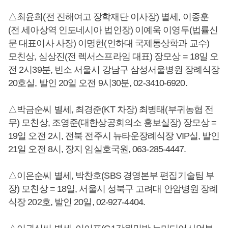
△최윤희(전 진해여고 장학재단 이사장) 별세, 이종훈
(전 세아상역 인도네시아 법인장) 이예욱 이영두(법률신
문 대표이사 사장) 이명헌(인하대 국제통상학과 교수)
모친상, 심상진(전 렉서스프라임 대표) 장모상 = 18일 오
전 2시39분, 빈소 서울시 강남구 삼성서울병원 장례식장
20호실, 발인 20일 오전 9시30분, 02-3410-6920.
△박금순씨 별세, 최경준(KT 차장) 최병태(부귀농협 전
무) 모친상, 조영준(대한상공회의소 홍보실장) 장모상 =
19일 오전 2시, 전북 전주시 뉴타운장례식장 VIP실, 발인
21일 오전 8시, 장지 임실호국원, 063-285-4447.
△이은순씨 별세, 박찬호(SBS 경영본부 편집기술팀 부
장) 모친상 = 18일, 서울시 성북구 고려대 안암병원 장례
식장 202호, 발인 20일, 02-927-4404.