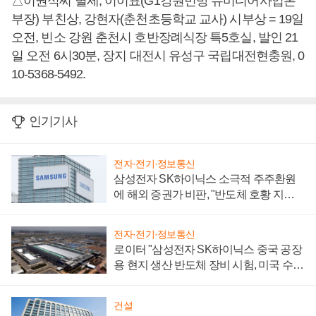
△이권식씨 별세, 이이표(G1강원민방 뉴미디어사업본
부장) 부친상, 강현자(춘천초등학교 교사) 시부상 = 19일
오전, 빈소 강원 춘천시 호반장례식장 특5호실, 발인 21
일 오전 6시30분, 장지 대전시 유성구 국립대전현충원, 0
10-5368-5492.
인기기사
전자·전기·정보통신
삼성전자 SK하이닉스 소극적 주주환원
에 해외 증권가 비판, "반도체 호황 지속
성 의문"
전자·전기·정보통신
로이터 "삼성전자 SK하이닉스 중국 공장
용 현지 생산 반도체 장비 시험, 미국 수출
통제 대비"
건설