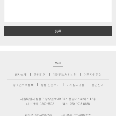
PC버전
회사소개
윤리강령
개인정보처리방침
이용자위원회
청소년보호정책
정정·반론보도
기사심의규정
불편신고
서울특별시 성동구 성수일로 39-34 서울숲더스페이스 12층
대표전화 : 1800-6522
팩스 : 070-4015-8658
편집국 : 070-4010-8512
사업본부 : 070-4010-7078