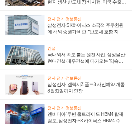
현지 생산 반도체 장비 시험, 미국 수출통
제 대비"
전자·전기·정보통신
삼성전자 SK하이닉스 소극적 주주환원
에 해외 증권가 비판, "반도체 호황 지속
성 의문"
건설
국내외서 속도 붙는 원전 사업, 삼성물산·
현대건설·대우건설에 다가오는 '약속의
시간'
전자·전기·정보통신
삼성전자, 갤럭시Z 폴드8 사전예약 개통
8월31일까지 연장
전자·전기·정보통신
엔비디아 '루빈 울트라'에도 HBM4 탑재
검토, 삼성전자·SK하이닉스 HBM4 수율
에 주도권 갈린다