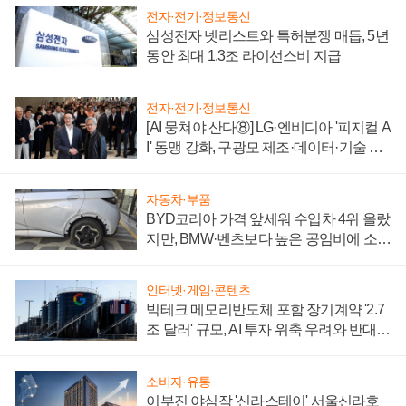
전자·전기·정보통신
삼성전자 넷리스트와 특허분쟁 매듭, 5년
동안 최대 1.3조 라이선스비 지급
전자·전기·정보통신
[AI 뭉쳐야 산다⑧] LG·엔비디아 '피지컬 A
I' 동맹 강화, 구광모 제조·데이터·기술 결
집해 종합 로보틱스 기업으로
자동차·부품
BYD코리아 가격 앞세워 수입차 4위 올랐
지만, BMW·벤츠보다 높은 공임비에 소비
자 불만 폭발
인터넷·게임·콘텐츠
빅테크 메모리반도체 포함 장기계약 '2.7
조 달러' 규모, AI 투자 위축 우려와 반대
신호
소비자·유통
이부진 야심작 '신라스테이' 서울신라호