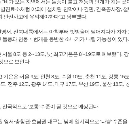
 “비가 오는 지역에서는 돌풍이 불고 천둥과 번개가 치는 곳
 선별진료소처럼 야외에 설치된 천막이나 간판, 건축공사장, 철
와 안전사고에 유의해야한다”고 당부했다.
영서, 전북내륙에서는 아침부터 빗방울이 떨어지다가 차차 
 돌풍과 천둥‧번개를 동반한 소나기가 내릴 가능성이 있다.
서울 8도 등 2∼13도, 낮 최고기온은 8∼19도로 예보됐다. 
 것으로 보인다.
기온은 서울 9도, 인천 8도, 수원 10도, 춘천 11도, 강릉 15도,
3도, 전주 12도, 광주 14도, 대구 17도, 부산 19도, 울산 18도, 
전국적으로 '보통' 수준이 될 것으로 예상된다.
 영서·충청권·호남권·대구는 낮에 일시적으로 '나쁨' 수준을