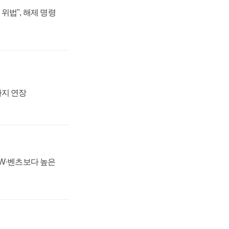
위법", 해제 명령
까지 연장
MW·벤츠보다 높은