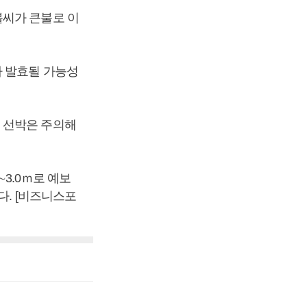
불씨가 큰불로 이
가 발효될 가능성
 선박은 주의해
5∼3.0ｍ로 예보
일겠다. [비즈니스포