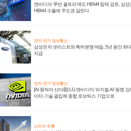
엔비디아 '루빈 울트라'에도 HBM4 탑재 검토, 삼
HBM4 수율에 주도권 갈린다
전자·전기·정보통신
삼성전자 넷리스트와 특허분쟁 매듭, 5년 동안 최대
지급
전자·전기·정보통신
[AI 뭉쳐야 산다⑧] LG·엔비디아 '피지컬 AI' 동맹 
이터·기술 결집해 종합 로보틱스 기업으로
소비자·유통