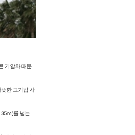
큰 기압차 때문
따뜻한 고기압 사
 35ｍ)를 넘는