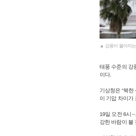
▲ 강풍이 몰아치는
태풍 수준의 강
이다.
기상청은 “북한
이 기압 차이가 
19일 오전 6시
강한 바람이 불