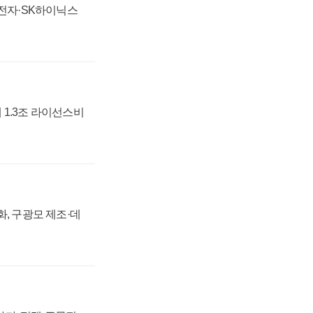
성전자·SK하이닉스
 1.3조 라이선스비
강화, 구광모 제조·데