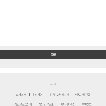
PC버전
회사소개
윤리강령
개인정보처리방침
이용자위원회
청소년보호정책
정정·반론보도
기사심의규정
불편신고