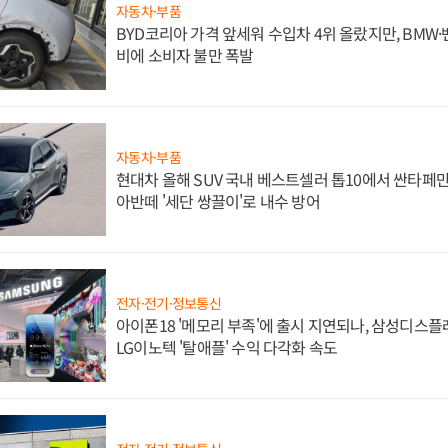
자동차·부품
BYD코리아 가격 앞세워 수입차 4위 올랐지만, BMW
비에 소비자 불만 폭발
자동차·부품
현대차 올해 SUV 국내 베스트셀러 톱10에서 싼타페만
아반떼 '세단 쌍끌이'로 내수 방어
전자·전기·정보통신
아이폰18 '메모리 부족'에 출시 지연되나, 삼성디스
LG이노텍 '탈애플' 수익 다각화 속도