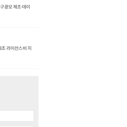
화, 구광모 제조·데이
.3조 라이선스비 지