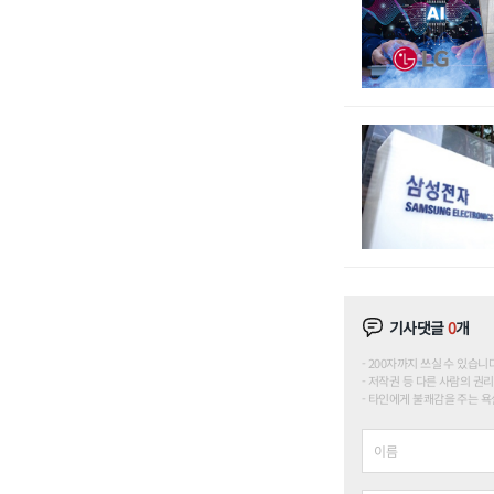
기사댓글
0
개
200자까지 쓰실 수 있습니다. (
저작권 등 다른 사람의 권리
타인에게 불쾌감을 주는 욕설