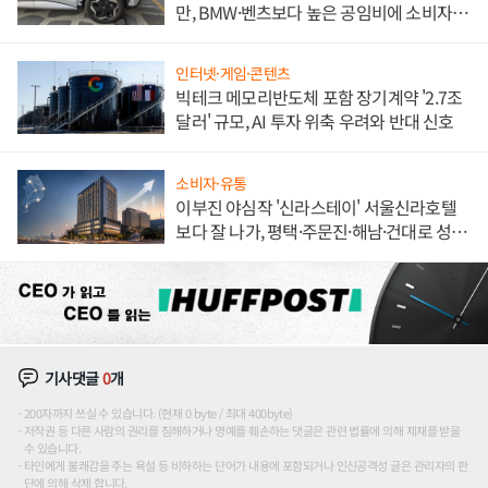
만, BMW·벤츠보다 높은 공임비에 소비자
불만 폭발
인터넷·게임·콘텐츠
빅테크 메모리반도체 포함 장기계약 '2.7조
달러' 규모, AI 투자 위축 우려와 반대 신호
소비자·유통
이부진 야심작 '신라스테이' 서울신라호텔
보다 잘 나가, 평택·주문진·해남·건대로 성
장판 더 넓힌다
기사댓글
0
개
200자까지 쓰실 수 있습니다. (현재 0 byte / 최대 400byte)
저작권 등 다른 사람의 권리를 침해하거나 명예를 훼손하는 댓글은 관련 법률에 의해 제재를 받을
수 있습니다.
타인에게 불쾌감을 주는 욕설 등 비하하는 단어가 내용에 포함되거나 인신공격성 글은 관리자의 판
단에 의해 삭제 합니다.