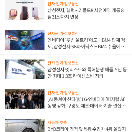
전자·전기·정보통신
삼성전자, 갤럭시Z 폴드8 사전예약 개통 8
월31일까지 연장
전자·전기·정보통신
엔비디아 '루빈 울트라'에도 HBM4 탑재 검
토, 삼성전자·SK하이닉스 HBM4 수율에 주
도권 갈린다
전자·전기·정보통신
삼성전자 넷리스트와 특허분쟁 매듭, 5년 동
안 최대 1.3조 라이선스비 지급
전자·전기·정보통신
[AI 뭉쳐야 산다⑧] LG·엔비디아 '피지컬 AI'
동맹 강화, 구광모 제조·데이터·기술 결집
해 종합 로보틱스 기업으로
자동차·부품
BYD코리아 가격 앞세워 수입차 4위 올랐지