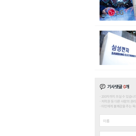
기사댓글
0
개
200자까지 쓰실 수 있습니다. (
저작권 등 다른 사람의 권리
타인에게 불쾌감을 주는 욕설