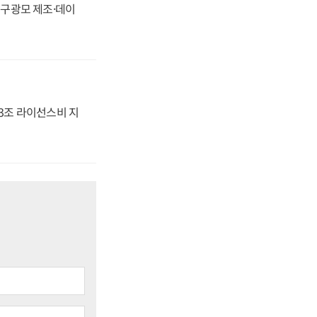
화, 구광모 제조·데이
.3조 라이선스비 지