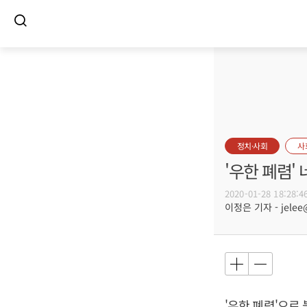
정치·사회
사
'우한 폐렴'
2020-01-28 18:28:4
이정은 기자 - jelee@
'우한 폐렴'으로