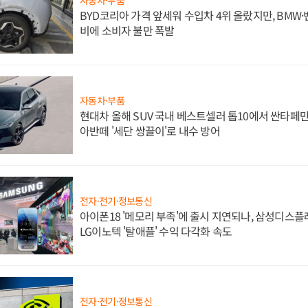
BYD코리아 가격 앞세워 수입차 4위 올랐지만, BMW
비에 소비자 불만 폭발
자동차·부품
현대차 올해 SUV 국내 베스트셀러 톱10에서 싼타페만
아반떼 '세단 쌍끌이'로 내수 방어
전자·전기·정보통신
아이폰18 '메모리 부족'에 출시 지연되나, 삼성디스
LG이노텍 '탈애플' 수익 다각화 속도
전자·전기·정보통신