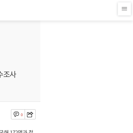
전수조사
0
해 172명과 접