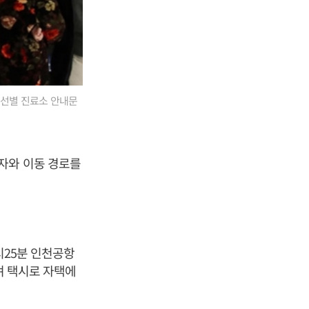
 선별 진료소 안내문
자와 이동 경로를
시25분 인천공항
며 택시로 자택에