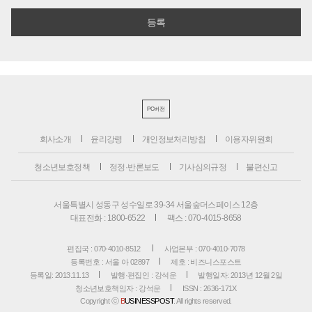
PC버전
회사소개
윤리강령
개인정보처리방침
이용자위원회
청소년보호정책
정정·반론보도
기사심의규정
불편신고
서울특별시 성동구 성수일로 39-34 서울숲더스페이스 12층
대표전화 : 1800-6522
팩스 : 070-4015-8658
편집국 : 070-4010-8512
사업본부 : 070-4010-7078
등록번호 : 서울 아 02897
제호 : 비즈니스포스트
등록일: 2013.11.13
발행·편집인 : 강석운
발행일자: 2013년 12월 2일
청소년보호책임자 : 강석운
ISSN : 2636-171X
Copyright ⓒ
B
USINESSPOST
. All rights reserved.