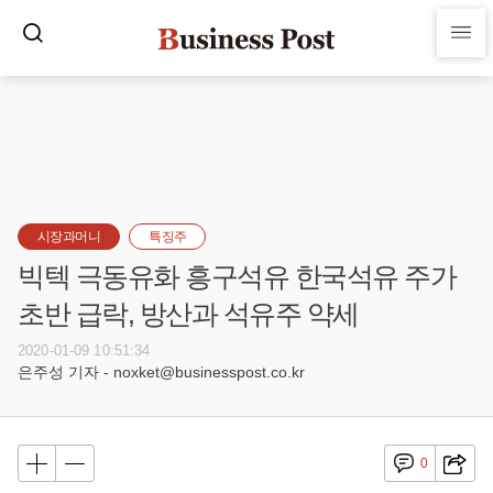
시장과머니
특징주
빅텍 극동유화 흥구석유 한국석유 주가
초반 급락, 방산과 석유주 약세
2020-01-09 10:51:34
은주성 기자 - noxket@businesspost.co.kr
0