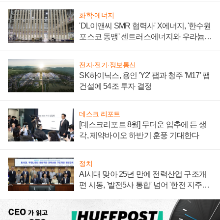
화학·에너지
'DL이앤씨 SMR 협력사' X에너지, '한수원
포스코 동맹' 센트러스에너지와 우라늄
계약 체결
전자·전기·정보통신
SK하이닉스, 용인 'Y2' 팹과 청주 'M17' 팹
건설에 54조 투자 결정
데스크 리포트
[데스크리포트 8월] 무더운 입추에 든 생
각, 제약바이오 하반기 훈풍 기대한다
정치
AI시대 맞아 25년 만에 전력산업 구조개
편 시동, '발전5사 통합' 넘어 '한전 지주사'
재편론도