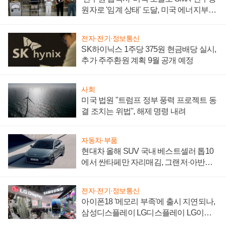
원자로 '임계 상태' 도달, 미국 에너지부
"중요한 이정표"
전자·전기·정보통신
SK하이닉스 1주당 375원 현금배당 실시,
추가 주주환원 계획 9월 공개 예정
사회
미국 법원 "트럼프 정부 풍력 프로젝트 동
결 조치는 위법", 해제 명령 내려
자동차·부품
현대차 올해 SUV 국내 베스트셀러 톱10
에서 싼타페만 자리매김, 그랜저·아반떼
'세단 쌍끌이'로 내수 방어
전자·전기·정보통신
아이폰18 '메모리 부족'에 출시 지연되나,
삼성디스플레이 LG디스플레이 LG이노
텍 '탈애플' 수익 다각화 속도