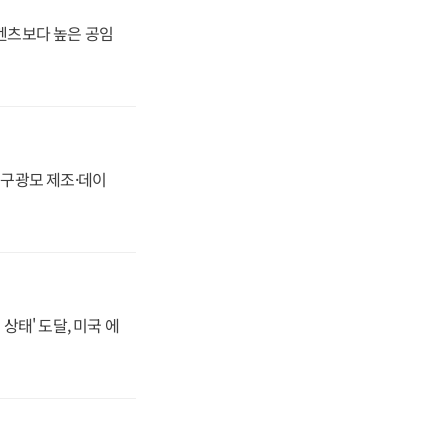
·벤츠보다 높은 공임
화, 구광모 제조·데이
상태' 도달, 미국 에