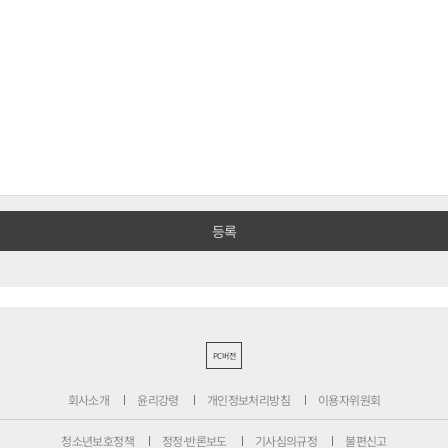
PC버전
회사소개
윤리강령
개인정보처리방침
이용자위원회
청소년보호정책
정정·반론보도
기사심의규정
불편신고