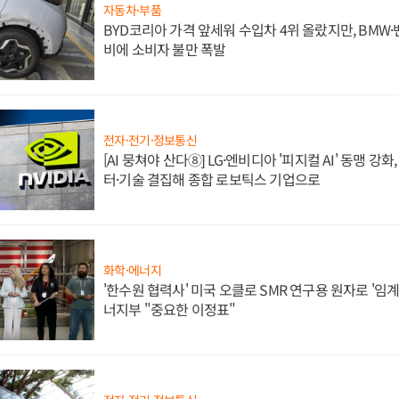
자동차·부품
BYD코리아 가격 앞세워 수입차 4위 올랐지만, BMW
비에 소비자 불만 폭발
전자·전기·정보통신
[AI 뭉쳐야 산다⑧] LG·엔비디아 '피지컬 AI' 동맹 강
터·기술 결집해 종합 로보틱스 기업으로
화학·에너지
'한수원 협력사' 미국 오클로 SMR 연구용 원자로 '임계 
너지부 "중요한 이정표"