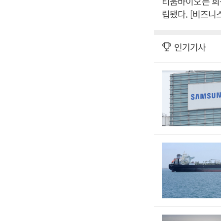
티움바이오는 희귀
립됐다. [비즈니
인기기사