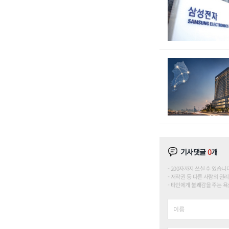
기사댓글
0
개
200자까지 쓰실 수 있습니다. (
저작권 등 다른 사람의 권리
타인에게 불쾌감을 주는 욕설