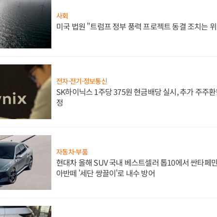
사회
미국 법원 "트럼프 정부 풍력 프로젝트 동결 조치는 위
전자·전기·정보통신
SK하이닉스 1주당 375원 현금배당 실시, 추가 주주환
정
자동차·부품
현대차 올해 SUV 국내 베스트셀러 톱10에서 싼타페만
아반떼 '세단 쌍끌이'로 내수 방어