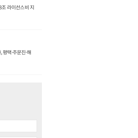
.3조 라이선스비 지
, 평택·주문진·해