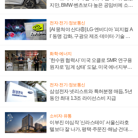
지만, BMW·벤츠보다 높은 공임비에 소비
자 불만 폭발
전자·전기·정보통신
[AI 뭉쳐야 산다⑧] LG·엔비디아 '피지컬 A
I' 동맹 강화, 구광모 제조·데이터·기술 결
집해 종합 로보틱스 기업으로
화학·에너지
'한수원 협력사' 미국 오클로 SMR 연구용
원자로 '임계 상태' 도달, 미국 에너지부
"중요한 이정표"
전자·전기·정보통신
삼성전자 넷리스트와 특허분쟁 매듭, 5년
동안 최대 1.3조 라이선스비 지급
소비자·유통
이부진 야심작 '신라스테이' 서울신라호
텔보다 잘 나가, 평택·주문진·해남·건대로
성장판 더 넓힌다