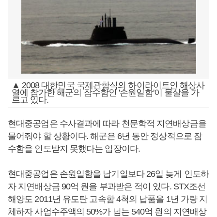
▲ 2008 대한민국 국제관함식의 하이라이트인 해상사
열에 참가한 해군의 잠수함인 '손원일함'이 물살을 가
르고 있다.
현대중공업은 수사결과에 따라 천문학적 지연배상금을
물어줘야 할 상황이다. 해군은 6년 동안 정상적으로 잠
수함을 인도받지 못했다는 입장이다.
현대중공업은 손원일함을 납기일보다 26일 늦게 인도하
자 지연배상금 90억 원을 부과받은 적이 있다. STX조선
해양도 2011년 유도탄 고속함 4척의 납품을 1년 가량 지
체하자 사업수주액의 50%가 넘는 540억 원의 지연배상