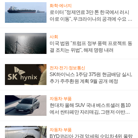
화학·에너지
로이터 "정제연료 3만 톤 한국에서 러시
아로 이동", 우크라이나의 공격에 수요 늘
어
사회
미국 법원 "트럼프 정부 풍력 프로젝트 동
결 조치는 위법", 해제 명령 내려
전자·전기·정보통신
SK하이닉스 1주당 375원 현금배당 실시,
추가 주주환원 계획 9월 공개 예정
자동차·부품
현대차 올해 SUV 국내 베스트셀러 톱10
에서 싼타페만 자리매김, 그랜저·아반떼
'세단 쌍끌이'로 내수 방어
자동차·부품
BYD코리아 가격 앞세워 수입차 4위 올랐