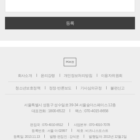
PC버전
회사소개
윤리강령
개인정보처리방침
이용자위원회
청소년보호정책
정정·반론보도
기사심의규정
불편신고
서울특별시 성동구 성수일로 39-34 서울숲더스페이스 12층
대표전화 : 1800-6522
팩스 : 070-4015-8658
편집국 : 070-4010-8512
사업본부 : 070-4010-7078
등록번호 : 서울 아 02897
제호 : 비즈니스포스트
등록일: 2013.11.13
발행·편집인 : 강석운
발행일자: 2013년 12월 2일