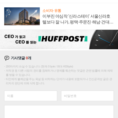
자 불만 폭발
소비자·유통
이부진 야심작 '신라스테이' 서울신라호
텔보다 잘 나가, 평택·주문진·해남·건대로
성장판 더 넓힌다
기사댓글
0
개
200자까지 쓰실 수 있습니다. (현재 0 byte / 최대 400byte)
저작권 등 다른 사람의 권리를 침해하거나 명예를 훼손하는 댓글은 관련 법률에 의해 제재
를 받을 수 있습니다.
타인에게 불쾌감을 주는 욕설 등 비하하는 단어가 내용에 포함되거나 인신공격성 글은 관
리자의 판단에 의해 삭제 합니다.