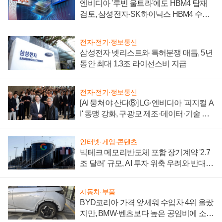
엔비디아 '루빈 울트라'에도 HBM4 탑재
검토, 삼성전자·SK하이닉스 HBM4 수율
에 주도권 갈린다
전자·전기·정보통신
삼성전자 넷리스트와 특허분쟁 매듭, 5년
동안 최대 1.3조 라이선스비 지급
전자·전기·정보통신
[AI 뭉쳐야 산다⑧] LG·엔비디아 '피지컬 A
I' 동맹 강화, 구광모 제조·데이터·기술 결
집해 종합 로보틱스 기업으로
인터넷·게임·콘텐츠
빅테크 메모리반도체 포함 장기계약 '2.7
조 달러' 규모, AI 투자 위축 우려와 반대
신호
자동차·부품
BYD코리아 가격 앞세워 수입차 4위 올랐
지만, BMW·벤츠보다 높은 공임비에 소비