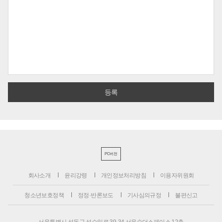
PC버전
회사소개
윤리강령
개인정보처리방침
이용자위원회
청소년보호정책
정정·반론보도
기사심의규정
불편신고