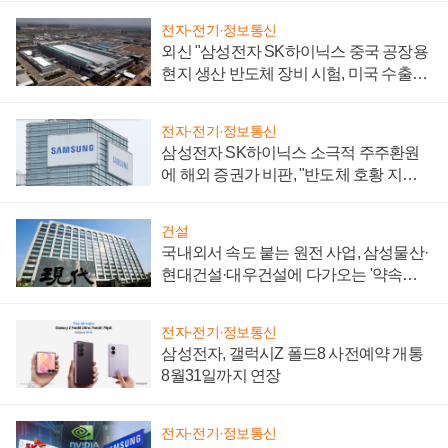
전자·전기·정보통신
외신 "삼성전자 SK하이닉스 중국 공장용
현지 생산 반도체 장비 시험, 미국 수출통
제 대비"
전자·전기·정보통신
삼성전자 SK하이닉스 소극적 주주환원
에 해외 증권가 비판, "반도체 호황 지속
성 의문"
건설
국내외서 속도 붙는 원전 사업, 삼성물산·
현대건설·대우건설에 다가오는 '약속의
시간'
전자·전기·정보통신
삼성전자, 갤럭시Z 폴드8 사전예약 개통
8월31일까지 연장
전자·전기·정보통신